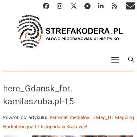
START
ALGO
here_Gdansk_fot.
Abstrakcyjne struktury danych
kamilaszuba.pl-15
Metody numeryczne
Algorytmy sortowania
Powrót do artykułu:
Patronat medialny: #Map_IT: Mapping
Algorytmy szyfrujące
Hackathon już 17 listopada w Krakowie!
Algorytmy konwersji