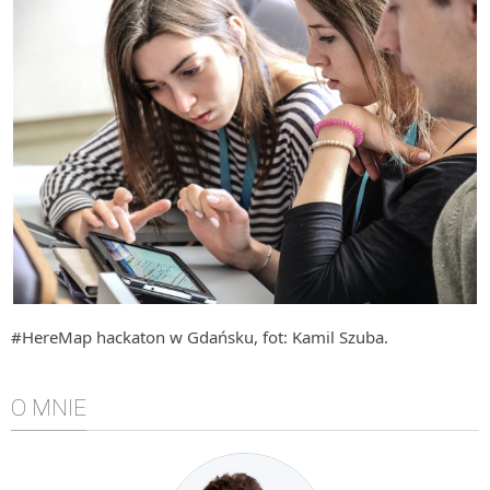
Algorytmy wyszukiwania
Inne
DEV
C++
Elementarz Java
Pascal
WEB
.htaccess
HTML 5
CSS 3
#HereMap hackaton w Gdańsku, fot: Kamil Szuba.
JavaScript
O MNIE
Django
PHP
WordPress