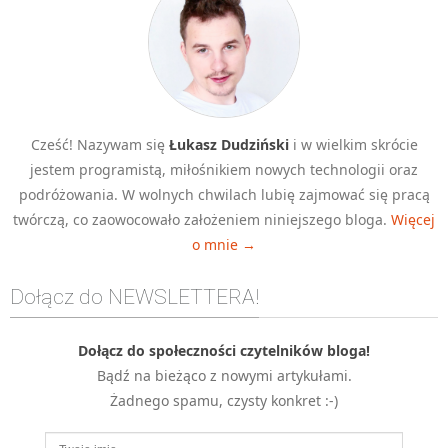
MOBILE
Android
KONTROLA WERSJI
Git
BAZY
Cześć! Nazywam się
Łukasz Dudziński
i w wielkim skrócie
SQL
jestem programistą, miłośnikiem nowych technologii oraz
podróżowania. W wolnych chwilach lubię zajmować się pracą
MySQL
twórczą, co zaowocowało założeniem niniejszego bloga.
Więcej
TESTOWANIE
o mnie →
SIECI
EXCEL
Dołącz do NEWSLETTERA!
WYDARZENIA
BIZNES
Dołącz do społeczności czytelników bloga!
PO GODZINACH
Bądź na bieżąco z nowymi artykułami.
KONTAKT
Żadnego spamu, czysty konkret :-)