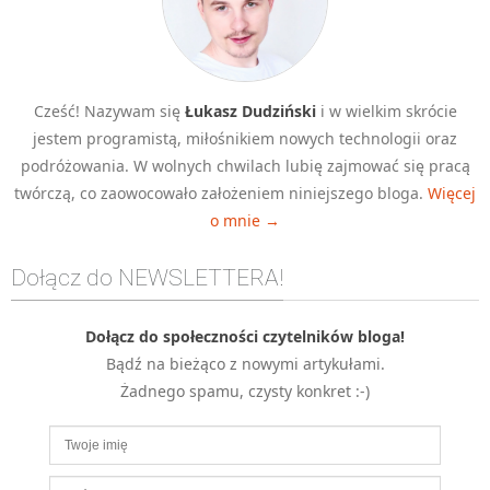
MOBILE
Android
KONTROLA WERSJI
Cześć! Nazywam się
Łukasz Dudziński
i w wielkim skrócie
Git
jestem programistą, miłośnikiem nowych technologii oraz
BAZY
podróżowania. W wolnych chwilach lubię zajmować się pracą
SQL
twórczą, co zaowocowało założeniem niniejszego bloga.
Więcej
MySQL
o mnie →
TESTOWANIE
Dołącz do NEWSLETTERA!
SIECI
EXCEL
Dołącz do społeczności czytelników bloga!
WYDARZENIA
Bądź na bieżąco z nowymi artykułami.
BIZNES
Żadnego spamu, czysty konkret :-)
PO GODZINACH
KONTAKT