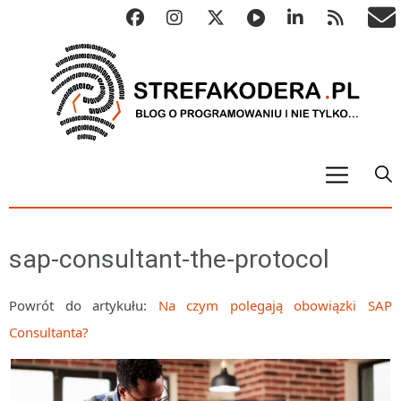
START
ALGO
sap-consultant-the-protocol
Abstrakcyjne struktury danych
Metody numeryczne
Powrót do artykułu:
Na czym polegają obowiązki SAP
Consultanta?
Algorytmy sortowania
Algorytmy szyfrujące
Algorytmy konwersji