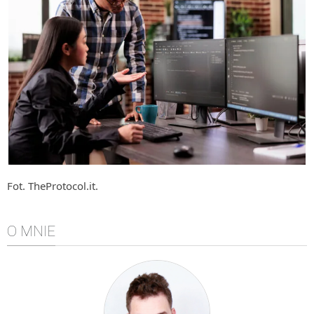
Algorytmy wyszukiwania
Inne
DEV
C++
Elementarz Java
Pascal
WEB
.htaccess
Fot. TheProtocol.it.
HTML 5
CSS 3
O MNIE
JavaScript
Django
PHP
WordPress