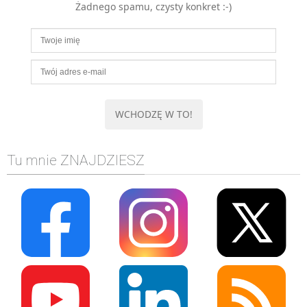
Żadnego spamu, czysty konkret :-)
MOBILE
Android
KONTROLA WERSJI
Git
BAZY
SQL
MySQL
TESTOWANIE
Tu mnie ZNAJDZIESZ
SIECI
EXCEL
WYDARZENIA
BIZNES
PO GODZINACH
KONTAKT