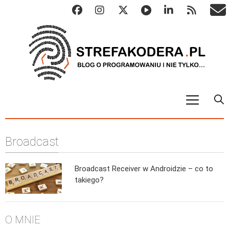
START
Broadcast
ALGO
Abstrakcyjne struktury danych
Broadcast Receiver w Androidzie – co to
Metody numeryczne
takiego?
Algorytmy sortowania
Algorytmy szyfrujące
O MNIE
Algorytmy konwersji