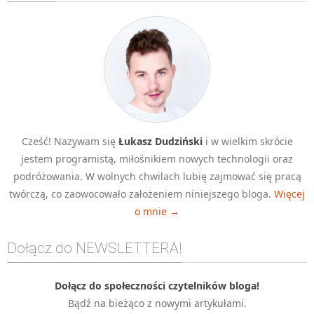
Algorytmy wyszukiwania
Inne
DEV
C++
Elementarz Java
Pascal
Cześć! Nazywam się
Łukasz Dudziński
i w wielkim skrócie
WEB
jestem programistą, miłośnikiem nowych technologii oraz
.htaccess
podróżowania. W wolnych chwilach lubię zajmować się pracą
HTML 5
twórczą, co zaowocowało założeniem niniejszego bloga.
Więcej
o mnie →
CSS 3
JavaScript
Dołącz do NEWSLETTERA!
Django
PHP
Dołącz do społeczności czytelników bloga!
Bądź na bieżąco z nowymi artykułami.
WordPress