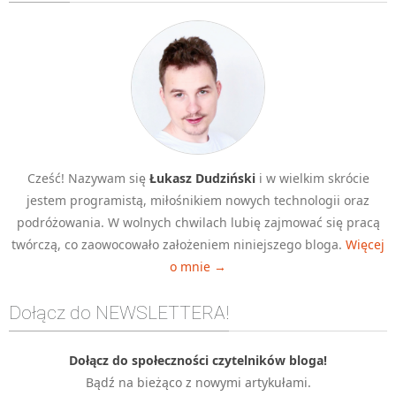
Algorytmy wyszukiwania
Inne
DEV
C++
Elementarz Java
Pascal
Cześć! Nazywam się
Łukasz Dudziński
i w wielkim skrócie
WEB
jestem programistą, miłośnikiem nowych technologii oraz
.htaccess
podróżowania. W wolnych chwilach lubię zajmować się pracą
HTML 5
twórczą, co zaowocowało założeniem niniejszego bloga.
Więcej
o mnie →
CSS 3
JavaScript
Dołącz do NEWSLETTERA!
Django
PHP
Dołącz do społeczności czytelników bloga!
Bądź na bieżąco z nowymi artykułami.
WordPress