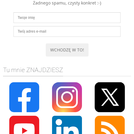
Żadnego spamu, czysty konkret :-)
MOBILE
Android
KONTROLA WERSJI
Git
BAZY
SQL
MySQL
TESTOWANIE
Tu mnie ZNAJDZIESZ
SIECI
EXCEL
WYDARZENIA
BIZNES
PO GODZINACH
KONTAKT