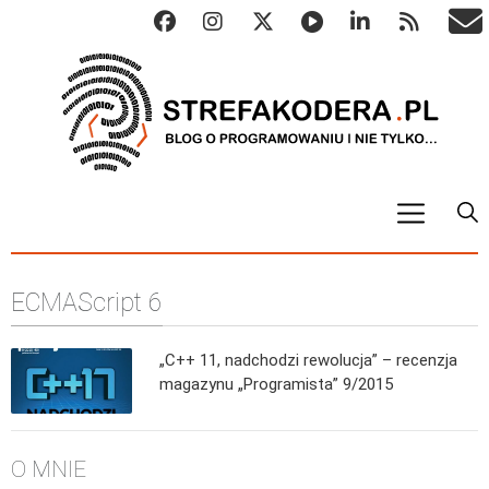
START
ECMAScript 6
ALGO
Abstrakcyjne struktury danych
„C++ 11, nadchodzi rewolucja” – recenzja
Metody numeryczne
magazynu „Programista” 9/2015
Algorytmy sortowania
Algorytmy szyfrujące
O MNIE
Algorytmy konwersji