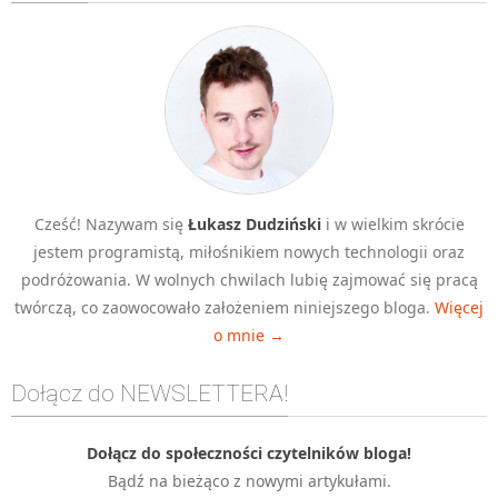
Algorytmy wyszukiwania
Inne
DEV
C++
Elementarz Java
Pascal
Cześć! Nazywam się
Łukasz Dudziński
i w wielkim skrócie
WEB
jestem programistą, miłośnikiem nowych technologii oraz
.htaccess
podróżowania. W wolnych chwilach lubię zajmować się pracą
HTML 5
twórczą, co zaowocowało założeniem niniejszego bloga.
Więcej
o mnie →
CSS 3
JavaScript
Dołącz do NEWSLETTERA!
Django
PHP
Dołącz do społeczności czytelników bloga!
Bądź na bieżąco z nowymi artykułami.
WordPress