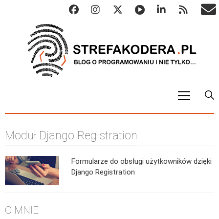
START
Moduł Django Registration
ALGO
Abstrakcyjne struktury danych
Formularze do obsługi użytkowników dzięki
Metody numeryczne
Django Registration
Algorytmy sortowania
Algorytmy szyfrujące
O MNIE
Algorytmy konwersji