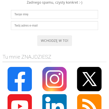
Żadnego spamu, czysty konkret :-)
MOBILE
Android
KONTROLA WERSJI
Git
BAZY
SQL
MySQL
TESTOWANIE
Tu mnie ZNAJDZIESZ
SIECI
EXCEL
WYDARZENIA
BIZNES
PO GODZINACH
KONTAKT