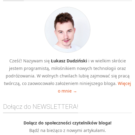
Algorytmy wyszukiwania
Inne
DEV
C++
Elementarz Java
Pascal
Cześć! Nazywam się
Łukasz Dudziński
i w wielkim skrócie
WEB
jestem programistą, miłośnikiem nowych technologii oraz
.htaccess
podróżowania. W wolnych chwilach lubię zajmować się pracą
HTML 5
twórczą, co zaowocowało założeniem niniejszego bloga.
Więcej
o mnie →
CSS 3
JavaScript
Dołącz do NEWSLETTERA!
Django
PHP
Dołącz do społeczności czytelników bloga!
Bądź na bieżąco z nowymi artykułami.
WordPress