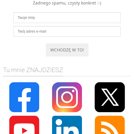
Żadnego spamu, czysty konkret :-)
MOBILE
Android
KONTROLA WERSJI
Git
BAZY
SQL
MySQL
TESTOWANIE
Tu mnie ZNAJDZIESZ
SIECI
EXCEL
WYDARZENIA
BIZNES
PO GODZINACH
KONTAKT