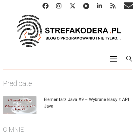
START
Predicate
ALGO
Abstrakcyjne struktury danych
Elementarz Java #9 – Wybrane klasy z API
Metody numeryczne
Java
Algorytmy sortowania
Algorytmy szyfrujące
O MNIE
Algorytmy konwersji