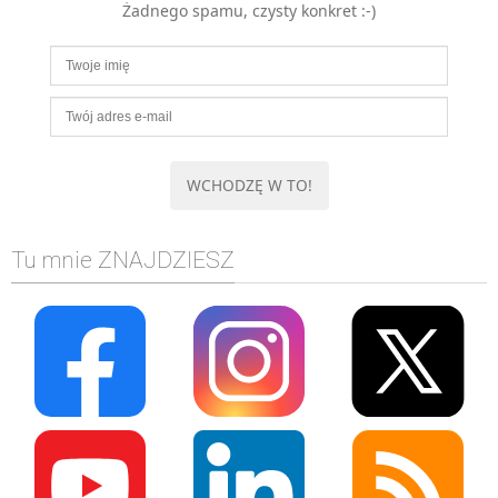
Żadnego spamu, czysty konkret :-)
MOBILE
Android
KONTROLA WERSJI
Git
BAZY
SQL
MySQL
TESTOWANIE
Tu mnie ZNAJDZIESZ
SIECI
EXCEL
WYDARZENIA
BIZNES
PO GODZINACH
KONTAKT