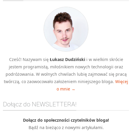
Algorytmy wyszukiwania
Inne
DEV
C++
Elementarz Java
Pascal
Cześć! Nazywam się
Łukasz Dudziński
i w wielkim skrócie
WEB
jestem programistą, miłośnikiem nowych technologii oraz
.htaccess
podróżowania. W wolnych chwilach lubię zajmować się pracą
HTML 5
twórczą, co zaowocowało założeniem niniejszego bloga.
Więcej
o mnie →
CSS 3
JavaScript
Dołącz do NEWSLETTERA!
Django
PHP
Dołącz do społeczności czytelników bloga!
Bądź na bieżąco z nowymi artykułami.
WordPress