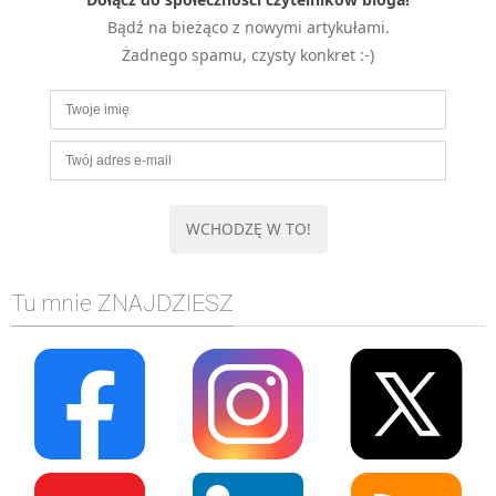
MOBILE
Bądź na bieżąco z nowymi artykułami.
Android
Żadnego spamu, czysty konkret :-)
KONTROLA WERSJI
Git
BAZY
SQL
MySQL
TESTOWANIE
SIECI
Tu mnie ZNAJDZIESZ
EXCEL
WYDARZENIA
BIZNES
PO GODZINACH
KONTAKT