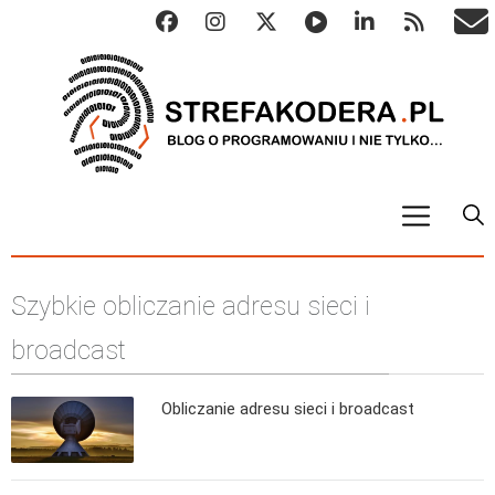
START
Szybkie obliczanie adresu sieci i
ALGO
Abstrakcyjne struktury danych
broadcast
Metody numeryczne
Obliczanie adresu sieci i broadcast
Algorytmy sortowania
Algorytmy szyfrujące
Algorytmy konwersji