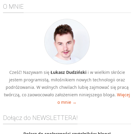
O MNIE
Algorytmy wyszukiwania
Inne
DEV
C++
Elementarz Java
Pascal
WEB
.htaccess
Cześć! Nazywam się
Łukasz Dudziński
i w wielkim skrócie
jestem programistą, miłośnikiem nowych technologii oraz
HTML 5
podróżowania. W wolnych chwilach lubię zajmować się pracą
CSS 3
twórczą, co zaowocowało założeniem niniejszego bloga.
Więcej
JavaScript
o mnie →
Django
Dołącz do NEWSLETTERA!
PHP
WordPress
Dołącz do społeczności czytelników bloga!