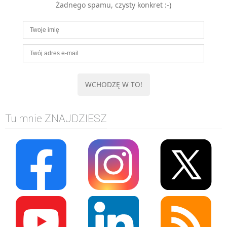
Żadnego spamu, czysty konkret :-)
MOBILE
Android
KONTROLA WERSJI
Git
BAZY
SQL
MySQL
TESTOWANIE
Tu mnie ZNAJDZIESZ
SIECI
EXCEL
WYDARZENIA
BIZNES
PO GODZINACH
KONTAKT