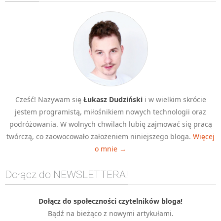
Algorytmy wyszukiwania
Inne
DEV
C++
Elementarz Java
Pascal
Cześć! Nazywam się
Łukasz Dudziński
i w wielkim skrócie
WEB
jestem programistą, miłośnikiem nowych technologii oraz
.htaccess
podróżowania. W wolnych chwilach lubię zajmować się pracą
HTML 5
twórczą, co zaowocowało założeniem niniejszego bloga.
Więcej
o mnie →
CSS 3
JavaScript
Dołącz do NEWSLETTERA!
Django
PHP
Dołącz do społeczności czytelników bloga!
Bądź na bieżąco z nowymi artykułami.
WordPress