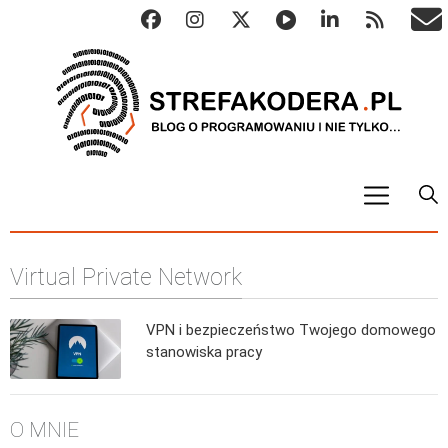
START
Virtual Private Network
ALGO
Abstrakcyjne struktury danych
VPN i bezpieczeństwo Twojego domowego
Metody numeryczne
stanowiska pracy
Algorytmy sortowania
Algorytmy szyfrujące
O MNIE
Algorytmy konwersji