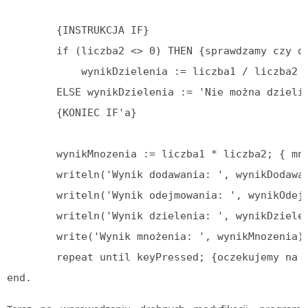
        {INSTRUKCJA IF}

        if (liczba2 <> 0) THEN {sprawdzamy czy dz
            wynikDzielenia := liczba1 / liczba2 {
        ELSE wynikDzielenia := 'Nie można dzielić
        {KONIEC IF'a}

        wynikMnozenia := liczba1 * liczba2; { mno
        writeln('Wynik dodawania: ', wynikDodawan
        writeln('Wynik odejmowania: ', wynikOdejm
        writeln('Wynik dzielenia: ', wynikDzielen
        write('Wynik mnożenia: ', wynikMnozenia);
        repeat until keyPressed; {oczekujemy na w
end.