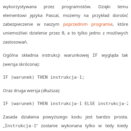
wykorzystywana przez programistów. Dzięki temu
Algorytmy wyszukiwania
elementowi języka Pascal, możemy na przykład dorobić
Inne
zabezpieczenie w naszym
poprzednim programie
, które
DEV
uniemożliwi dzielenie przez
, a to tylko jedno z możliwych
0
C++
zastosowań.
Elementarz Java
Pascal
Ogólna składnia instrukcji warunkowej
wygląda tak
IF
WEB
(wersja skrócona):
.htaccess
IF (warunek) THEN instrukcja-1;
HTML 5
CSS 3
Oraz druga wersja (dłuższa):
JavaScript
IF (warunek) THEN instrukcja-1 ELSE instrukcja-2
Django
Zasada działania powyższego kodu jest bardzo prosta.
PHP
„
” zostanie wykonana tylko w tedy kiedy
Instrukcja-1
WordPress