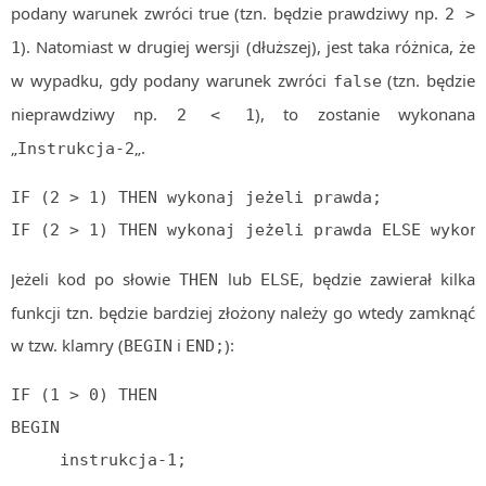
podany warunek zwróci true (tzn. będzie prawdziwy np.
2 >
MOBILE
). Natomiast w drugiej wersji (dłuższej), jest taka różnica, że
1
Android
w wypadku, gdy podany warunek zwróci
(tzn. będzie
false
KONTROLA WERSJI
nieprawdziwy np.
), to zostanie wykonana
Git
2 < 1
„
„.
Instrukcja-2
BAZY
SQL
IF (2 > 1) THEN wykonaj jeżeli prawda;
MySQL
IF (2 > 1) THEN wykonaj jeżeli prawda ELSE wykon
TESTOWANIE
Jeżeli kod po słowie
lub
, będzie zawierał kilka
SIECI
THEN
ELSE
EXCEL
funkcji tzn. będzie bardziej złożony należy go wtedy zamknąć
WYDARZENIA
w tzw. klamry (
i
):
BEGIN
END;
BIZNES
IF (1 > 0) THEN

PO GODZINACH
KONTAKT
BEGIN

     instrukcja-1;
