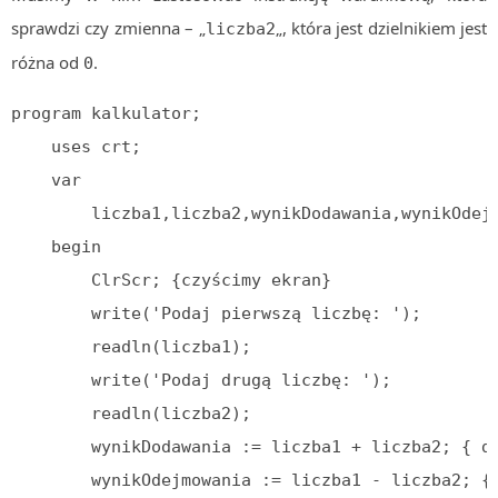
sprawdzi czy zmienna – „
„, która jest dzielnikiem jest
liczba2
różna od
.
0
program kalkulator;

    uses crt;

    var

        liczba1,liczba2,wynikDodawania,wynikOdejm
    begin

        ClrScr; {czyścimy ekran}

        write('Podaj pierwszą liczbę: ');

        readln(liczba1);

        write('Podaj drugą liczbę: ');

        readln(liczba2);

        wynikDodawania := liczba1 + liczba2; { do
        wynikOdejmowania := liczba1 - liczba2; { 