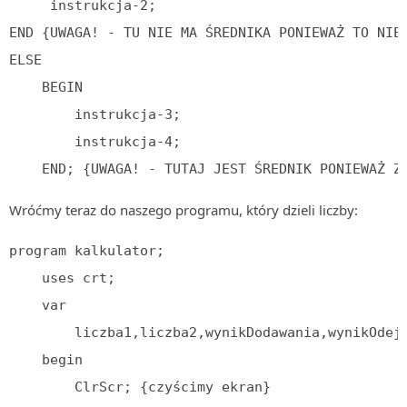
     instrukcja-2;

END {UWAGA! - TU NIE MA ŚREDNIKA PONIEWAŻ TO NIE 
ELSE

    BEGIN

        instrukcja-3;

        instrukcja-4;

    END; {UWAGA! - TUTAJ JEST ŚREDNIK PONIEWAŻ Z
Wróćmy teraz do naszego programu, który dzieli liczby:
program kalkulator;

    uses crt;

    var

        liczba1,liczba2,wynikDodawania,wynikOdejm
    begin

        ClrScr; {czyścimy ekran}
