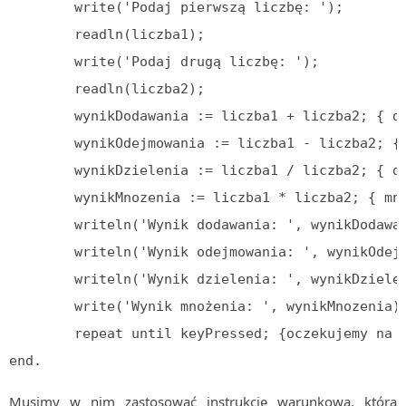
        write('Podaj pierwszą liczbę: ');

        readln(liczba1);

        write('Podaj drugą liczbę: ');

        readln(liczba2);

        wynikDodawania := liczba1 + liczba2; { do
        wynikOdejmowania := liczba1 - liczba2; { 
        wynikDzielenia := liczba1 / liczba2; { dz
        wynikMnozenia := liczba1 * liczba2; { mno
        writeln('Wynik dodawania: ', wynikDodawan
        writeln('Wynik odejmowania: ', wynikOdejm
        writeln('Wynik dzielenia: ', wynikDzielen
        write('Wynik mnożenia: ', wynikMnozenia);
        repeat until keyPressed; {oczekujemy na w
end.
Musimy w nim zastosować instrukcję warunkową, która