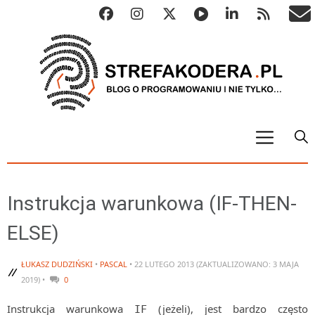
START
ALGO
Instrukcja warunkowa (IF-THEN-
Abstrakcyjne struktury danych
ELSE)
Metody numeryczne
Algorytmy sortowania
ŁUKASZ DUDZIŃSKI
•
PASCAL
• 22 LUTEGO 2013 (ZAKTUALIZOWANO: 3 MAJA
2019) •
0
Algorytmy szyfrujące
Instrukcja warunkowa
(jeżeli), jest bardzo często
Algorytmy konwersji
IF