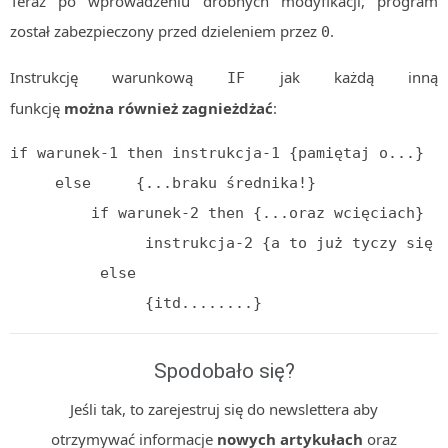
Teraz po wprowadzeniu drobnych modyfikacji, program
został zabezpieczony przed dzieleniem przez
.
0
Instrukcję warunkową
jak każdą inną
IF
funkcję
można również zagnieżdżać
:
if warunek-1 then instrukcja-1 {pamiętaj o...}

     else     {...braku średnika!}

         if warunek-2 then {...oraz wcięciach}

               instrukcja-2 {a to już tyczy się d
          else

               {itd........}
Spodobało się?
Jeśli tak, to zarejestruj się do newslettera aby
otrzymywać informacje
nowych artykułach
oraz