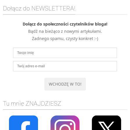
MOBILE
Dołącz do NEWSLETTERA!
Android
KONTROLA WERSJI
Dołącz do społeczności czytelników bloga!
Git
Bądź na bieżąco z nowymi artykułami.
Żadnego spamu, czysty konkret :-)
BAZY
SQL
MySQL
TESTOWANIE
SIECI
EXCEL
WYDARZENIA
BIZNES
Tu mnie ZNAJDZIESZ
PO GODZINACH
KONTAKT