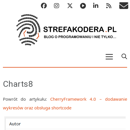
START
ALGO
Charts8
Abstrakcyjne struktury danych
Metody numeryczne
Powrót do artykułu:
CherryFramework 4.0 – dodawanie
wykresów oraz obsługa shortcode
Algorytmy sortowania
Algorytmy szyfrujące
Algorytmy konwersji