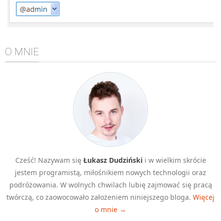
Algorytmy wyszukiwania
Inne
DEV
O MNIE
C++
Elementarz Java
Pascal
WEB
.htaccess
HTML 5
CSS 3
Cześć! Nazywam się
Łukasz Dudziński
i w wielkim skrócie
JavaScript
jestem programistą, miłośnikiem nowych technologii oraz
Django
podróżowania. W wolnych chwilach lubię zajmować się pracą
twórczą, co zaowocowało założeniem niniejszego bloga.
Więcej
PHP
o mnie →
WordPress