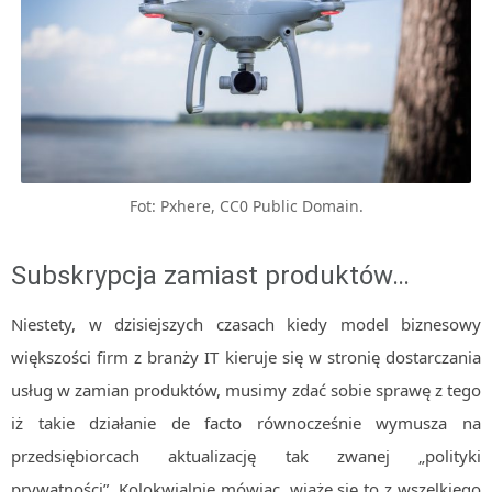
MOBILE
Android
KONTROLA WERSJI
Git
BAZY
SQL
Fot: Pxhere, CC0 Public Domain.
MySQL
TESTOWANIE
Subskrypcja zamiast produktów…
SIECI
EXCEL
Niestety, w dzisiejszych czasach kiedy model biznesowy
WYDARZENIA
większości firm z branży IT kieruje się w stronię dostarczania
BIZNES
usług w zamian produktów, musimy zdać sobie sprawę z tego
PO GODZINACH
iż takie działanie de facto równocześnie wymusza na
KONTAKT
przedsiębiorcach aktualizację tak zwanej „polityki
prywatności”. Kolokwialnie mówiąc, wiąże się to z wszelkiego