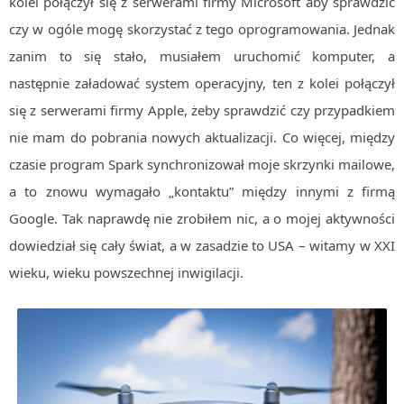
kolei połączył się z serwerami firmy Microsoft aby sprawdzić
Algorytmy wyszukiwania
czy w ogóle mogę skorzystać z tego oprogramowania. Jednak
Inne
zanim to się stało, musiałem uruchomić komputer, a
DEV
następnie załadować system operacyjny, ten z kolei połączył
C++
się z serwerami firmy Apple, żeby sprawdzić czy przypadkiem
Elementarz Java
nie mam do pobrania nowych aktualizacji. Co więcej, między
czasie program Spark synchronizował moje skrzynki mailowe,
Pascal
a to znowu wymagało „kontaktu” między innymi z firmą
WEB
.htaccess
Google. Tak naprawdę nie zrobiłem nic, a o mojej aktywności
dowiedział się cały świat, a w zasadzie to USA – witamy w XXI
HTML 5
wieku, wieku powszechnej inwigilacji.
CSS 3
JavaScript
Django
PHP
WordPress