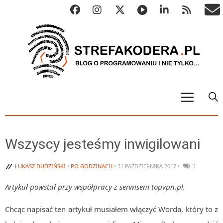
START
ALGO
Wszyscy jesteśmy inwigilowani
Abstrakcyjne struktury danych
ŁUKASZ DUDZIŃSKI
•
PO GODZINACH
• 31 PAŹDZIERNIKA 2017 •
1
Metody numeryczne
Algorytmy sortowania
Artykuł powstał przy współpracy z serwisem topvpn.pl.
Algorytmy szyfrujące
Chcąc napisać ten artykuł musiałem włączyć Worda, który to z
Algorytmy konwersji