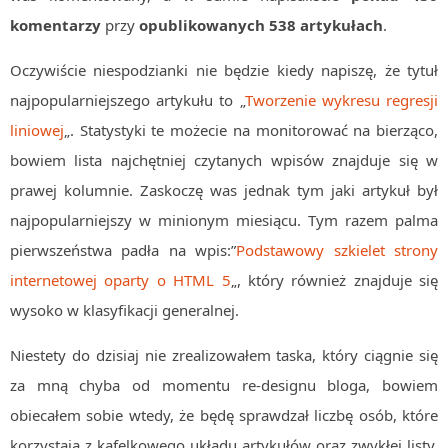
komentarzy
przy
opublikowanych 538 artykułach
.
Oczywiście niespodzianki nie będzie kiedy napiszę, że tytuł
najpopularniejszego artykułu to „
Tworzenie wykresu regresji
liniowej
„. Statystyki te możecie na monitorować na bierząco,
bowiem lista najchętniej czytanych wpisów znajduje się w
prawej kolumnie. Zaskoczę was jednak tym jaki artykuł był
najpopularniejszy w minionym miesiącu. Tym razem palma
pierwszeństwa padła na wpis:”
Podstawowy szkielet strony
internetowej oparty o HTML 5
„, który również znajduje się
wysoko w klasyfikacji generalnej.
Niestety do dzisiaj nie zrealizowałem taska, który ciągnie się
za mną chyba od momentu re-designu bloga, bowiem
obiecałem sobie wtedy, że będę sprawdzał liczbę osób, które
korzystają z kafelkowego układu artykułów oraz zwykłej listy.