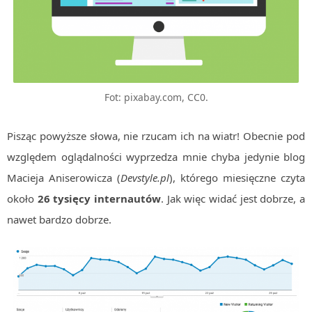
MOBILE
Android
KONTROLA WERSJI
Git
BAZY
Fot: pixabay.com, CC0.
SQL
Pisząc powyższe słowa, nie rzucam ich na wiatr! Obecnie pod
MySQL
względem oglądalności wyprzedza mnie chyba jedynie blog
TESTOWANIE
Macieja Aniserowicza (
Devstyle.pl
), którego miesięczne czyta
SIECI
EXCEL
około
26 tysięcy internautów
. Jak więc widać jest dobrze, a
WYDARZENIA
nawet bardzo dobrze.
BIZNES
PO GODZINACH
KONTAKT