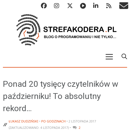
START
ALGO
Ponad 20 tysięcy czytelników w
Abstrakcyjne struktury danych
październiku! To absolutny
Metody numeryczne
rekord…
Algorytmy sortowania
Algorytmy szyfrujące
ŁUKASZ DUDZIŃSKI
•
PO GODZINACH
• 2 LISTOPADA 2017
Algorytmy konwersji
(ZAKTUALIZOWANO: 4 LISTOPADA 2017) •
2