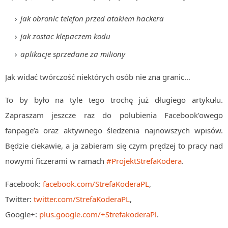
jak obronic telefon przed atakiem hackera
jak zostac klepaczem kodu
aplikacje sprzedane za miliony
Jak widać twórczość niektórych osób nie zna granic…
To by było na tyle tego trochę już długiego artykułu.
Zapraszam jeszcze raz do polubienia Facebook’owego
fanpage’a oraz aktywnego śledzenia najnowszych wpisów.
Będzie ciekawie, a ja zabieram się czym prędzej to pracy nad
nowymi ficzerami w ramach
#ProjektStrefaKodera
.
Facebook:
facebook.com/StrefaKoderaPL
,
Twitter:
twitter.com/StrefaKoderaPL
,
Google+:
plus.google.com/+StrefakoderaPl
.