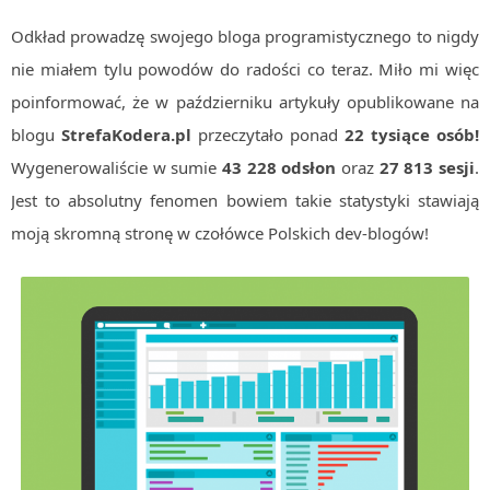
Algorytmy wyszukiwania
Odkład prowadzę swojego bloga programistycznego to nigdy
Inne
nie miałem tylu powodów do radości co teraz. Miło mi więc
DEV
poinformować, że w październiku artykuły opublikowane na
C++
blogu
StrefaKodera.pl
przeczytało ponad
22 tysiące osób!
Elementarz Java
Wygenerowaliście w sumie
43 228 odsłon
oraz
27 813 sesji
.
Pascal
Jest to absolutny fenomen bowiem takie statystyki stawiają
moją skromną stronę w czołówce Polskich dev-blogów!
WEB
.htaccess
HTML 5
CSS 3
JavaScript
Django
PHP
WordPress