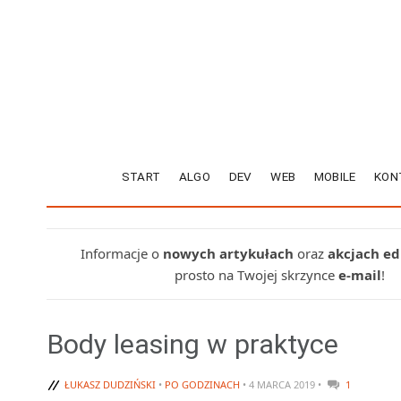
START
ALGO
DEV
WEB
MOBILE
KON
Informacje o
nowych artykułach
oraz
akcjach e
prosto na Twojej skrzynce
e-mail
!
Body leasing w praktyce
ŁUKASZ DUDZIŃSKI
•
PO GODZINACH
• 4 MARCA 2019 •
1