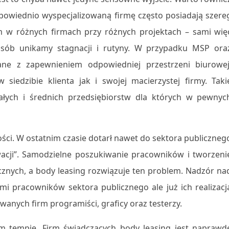
owiednio wyspecjalizowaną firmę często posiadają szere
 w różnych firmach przy różnych projektach – sami wię
ób unikamy stagnacji i rutyny. W przypadku MSP ora
ne z zapewnieniem odpowiedniej przestrzeni biurowej
edzibie klienta jak i swojej macierzystej firmy. Taki
ałych i średnich przedsiębiorstw dla których w pewnyc
ci. W ostatnim czasie dotarł nawet do sektora publiczneg
cji”. Samodzielne poszukiwanie pracowników i tworzeni
cznych, a body leasing rozwiązuje ten problem. Nadzór na
mi pracowników sektora publicznego ale już ich realizacj
anych firm programiści, graficy oraz testerzy.
m tempie. Firm świadczących body leasing jest naprawd