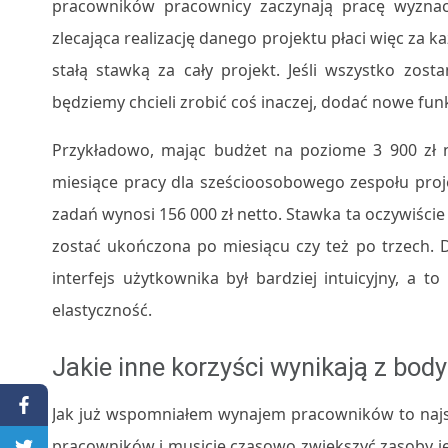
pracowników pracownicy zaczynają pracę wyznac
zlecająca realizację danego projektu płaci więc za k
stałą stawką za cały projekt. Jeśli wszystko zost
będziemy chcieli zrobić coś inaczej, dodać nowe fun
Przykładowo, mając budżet na poziome 3 900 zł 
miesiące pracy dla sześcioosobowego zespołu proj
zadań wynosi 156 000 zł netto. Stawka ta oczywiście
zostać ukończona po miesiącu czy też po trzech
interfejs użytkownika był bardziej intuicyjny, a
elastyczność.
Jakie inne korzyści wynikają z body
Jak już wspomniałem wynajem pracowników to najs
pracowników i musicie czasowo zwiększyć zasoby j