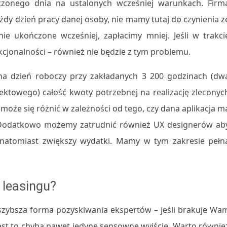
zonego dnia na ustalonych wcześniej warunkach. Firm
ażdy dzień pracy danej osoby, nie mamy tutaj do czynienia z
anie ukończone wcześniej, zapłacimy mniej. Jeśli w trakci
kcjonalności – również nie będzie z tym problemu.
na dzień roboczy przy zakładanych 3 200 godzinach (dw
ektowego) całość kwoty potrzebnej na realizację zleconyc
 może się różnić w zależności od tego, czy dana aplikacja m
. Dodatkowo możemy zatrudnić również UX designerów ab
 to natomiast zwiększy wydatki. Mamy w tym zakresie pełn
 leasingu?
zybsza forma pozyskiwania ekspertów – jeśli brakuje Wa
est to chyba nawet jedyne sensowne wyjście. Warto równie