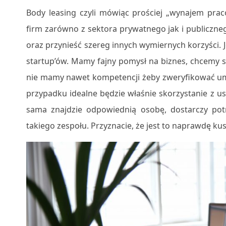
Body leasing czyli mówiąc prościej „wynajem prac
firm zarówno z sektora prywatnego jak i publiczn
oraz przynieść szereg innych wymiernych korzyści. 
startup’ów. Mamy fajny pomysł na biznes, chcemy s
nie mamy nawet kompetencji żeby zweryfikować umi
przypadku idealne będzie właśnie skorzystanie z u
sama znajdzie odpowiednią osobę, dostarczy potr
takiego zespołu. Przyznacie, że jest to naprawdę ku