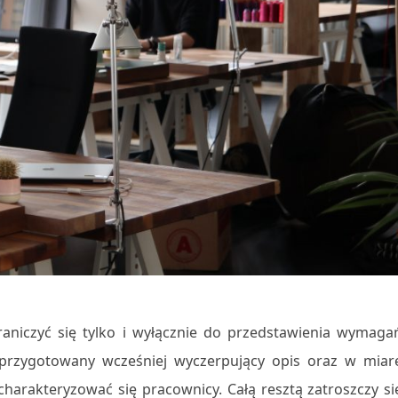
aniczyć się tylko i wyłącznie do przedstawienia wymaga
przygotowany wcześniej wyczerpujący opis oraz w miar
charakteryzować się pracownicy. Całą resztą zatroszczy si