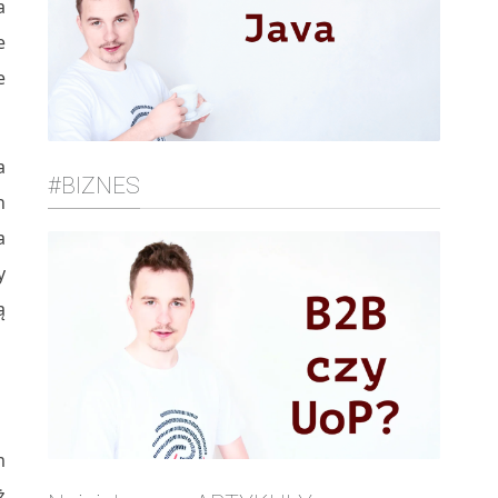
a
e
e
a
#BIZNES
h
a
y
ą
m
ż