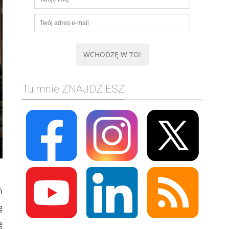
Tu mnie ZNAJDZIESZ
ń
ę
ę