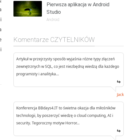
Pierwsza aplikacja w Android
a
Studio
i
Android
a
e
Komentarze CZYTELNIKÓW
i
Artykuł w przejrzysty sposób wyjaśnia różne typy złączeń
zewnętrznych w SQL, co jest niezbędną wiedzą dla każdego
programisty i analityka…
Jack
Konferencja BBdays4.IT to świetna okazja dla miłośników
technologii, by poszerzyć wiedzę o cloud computing, AI i
security. Tegoroczny motyw Horror…