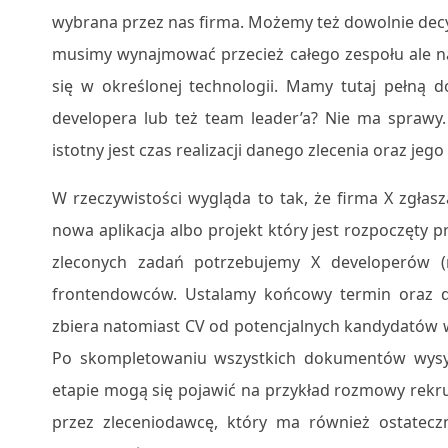
wybrana przez nas firma. Możemy też dowolnie decy
musimy wynajmować przecież całego zespołu ale na
się w określonej technologii. Mamy tutaj pełną d
developera lub też team leader’a? Nie ma sprawy.
istotny jest czas realizacji danego zlecenia oraz jego
W rzeczywistości wygląda to tak, że firma X zgłasz
nowa aplikacja albo projekt który jest rozpoczęty p
zleconych zadań potrzebujemy X developerów (np
frontendowców. Ustalamy końcowy termin oraz dat
zbiera natomiast CV od potencjalnych kandydatów w
Po skompletowaniu wszystkich dokumentów wysył
etapie mogą się pojawić na przykład rozmowy rekr
przez zleceniodawcę, który ma również ostatecz