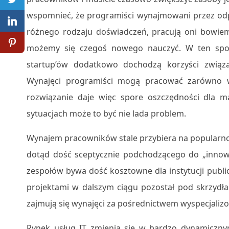
wspomnieć, że programiści wynajmowani przez odp
różnego rodzaju doświadczeń, pracują oni bowiem
możemy się czegoś nowego nauczyć. W ten spos
startup’ów dodatkowo dochodzą korzyści związa
Wynajęci programiści mogą pracować zarówno w si
rozwiązanie daje więc spore oszczędności dla m
sytuacjach może to być nie lada problem.
Wynajem pracowników stale przybiera na popularnoś
dotąd dość sceptycznie podchodzącego do „innowa
zespołów bywa dość kosztowne dla instytucji publi
projektami w dalszym ciągu pozostał pod skrzydła
zajmują się wynajęci za pośrednictwem wyspecjalizow
Rynek usług IT zmienia się w bardzo dynamiczny