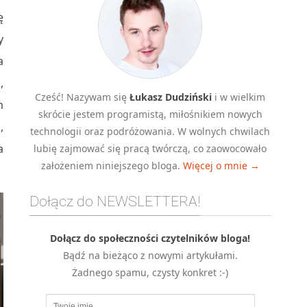
ę
y
a
,
Cześć! Nazywam się
Łukasz Dudziński
i w wielkim
m
skrócie jestem programistą, miłośnikiem nowych
,
technologii oraz podróżowania. W wolnych chwilach
a
lubię zajmować się pracą twórczą, co zaowocowało
założeniem niniejszego bloga.
Więcej o mnie →
Dołącz do NEWSLETTERA!
Dołącz do społeczności czytelników bloga!
Bądź na bieżąco z nowymi artykułami.
Żadnego spamu, czysty konkret :-)