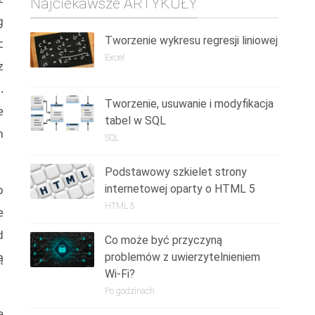
Najciekawsze ARTYKUŁY
g
Tworzenie wykresu regresji liniowej
c
Excel
z
.
Tworzenie, usuwanie i modyfikacja
e
tabel w SQL
h
SQL
Podstawowy szkielet strony
o
internetowej oparty o HTML 5
HTML 5
e
d
Co może być przyczyną
ą
problemów z uwierzytelnieniem
Wi-Fi?
Po godzinach
ę