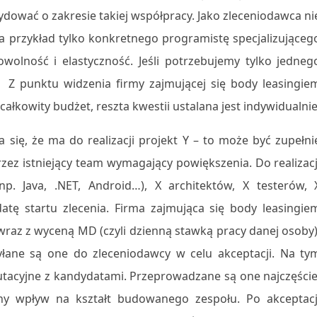
dować o zakresie takiej współpracy. Jako zleceniodawca ni
 przykład tylko konkretnego programistę specjalizująceg
owolność i elastyczność. Jeśli potrzebujemy tylko jedneg
 Z punktu widzenia firmy zajmującej się body leasingie
 całkowity budżet, reszta kwestii ustalana jest indywidualnie
a się, że ma do realizacji projekt Y – to może być zupełni
rzez istniejący team wymagający powiększenia. Do realizacj
. Java, .NET, Android…), X architektów, X testerów, 
ę startu zlecenia. Firma zajmująca się body leasingie
raz z wyceną MD (czyli dzienną stawką pracy danej osoby)
ane są one do zleceniodawcy w celu akceptacji. Na ty
utacyjne z kandydatami. Przeprowadzane są one najczęście
ny wpływ na kształt budowanego zespołu. Po akceptacj