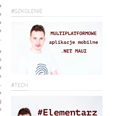
e
#SZKOLENIE
o
o
m
.
e
i
X
m
.
#TECH
m
j
i