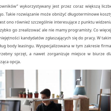
owników” wykorzystywany jest przez coraz większą liczb
ego. Takie rozwiązanie może obniżyć długoterminowe koszt
Jest ono również szczególnie interesujące z punktu widzeni
zybko go zrealizować ale nie mamy programisty. Co więcej
ejętności kandydatów zgłaszających się do pracy. W taki
sług body leasingu. Wyspecjalizowana w tym zakresie firma
zebny sprzęt, a nawet zorganizuje miejsce w biurze dl
sząca opcja.