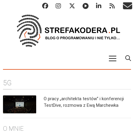
START
5G
ALGO
Abstrakcyjne struktury danych
O pracy „architekta testów” i konferencji
Metody numeryczne
TestDive, rozmowa z Ewą Marchewka
Algorytmy sortowania
Algorytmy szyfrujące
O MNIE
Algorytmy konwersji