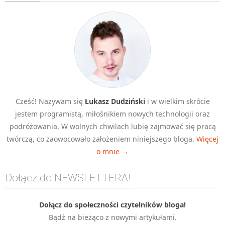
Algorytmy wyszukiwania
Inne
DEV
C++
Elementarz Java
Pascal
Cześć! Nazywam się
Łukasz Dudziński
i w wielkim skrócie
WEB
jestem programistą, miłośnikiem nowych technologii oraz
.htaccess
podróżowania. W wolnych chwilach lubię zajmować się pracą
HTML 5
twórczą, co zaowocowało założeniem niniejszego bloga.
Więcej
o mnie →
CSS 3
JavaScript
Dołącz do NEWSLETTERA!
Django
PHP
Dołącz do społeczności czytelników bloga!
Bądź na bieżąco z nowymi artykułami.
WordPress