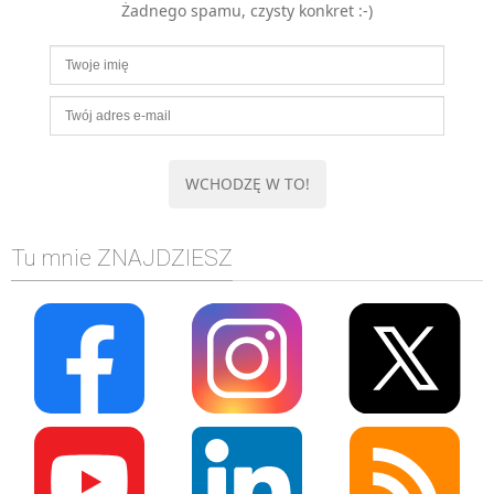
Żadnego spamu, czysty konkret :-)
MOBILE
Android
KONTROLA WERSJI
Git
BAZY
SQL
MySQL
TESTOWANIE
Tu mnie ZNAJDZIESZ
SIECI
EXCEL
WYDARZENIA
BIZNES
PO GODZINACH
KONTAKT