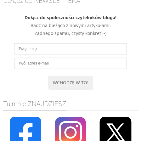
Dołącz do NEWSLETTERA!
MOBILE
Android
Dołącz do społeczności czytelników bloga!
Bądź na bieżąco z nowymi artykułami.
KONTROLA WERSJI
Żadnego spamu, czysty konkret :-)
Git
BAZY
SQL
MySQL
TESTOWANIE
SIECI
EXCEL
WYDARZENIA
Tu mnie ZNAJDZIESZ
BIZNES
PO GODZINACH
KONTAKT