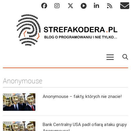
START
Anonymouse
ALGO
Abstrakcyjne struktury danych
Anonymouse – fakty, których nie znacie!
Metody numeryczne
Algorytmy sortowania
Algorytmy szyfrujące
Bank Centralny USA padł ofiarą ataku grupy
Algorytmy konwersji
Anonymouse!