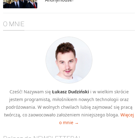
Algorytmy wyszukiwania
Inne
O MNIE
DEV
C++
Elementarz Java
Pascal
WEB
.htaccess
HTML 5
Cześć! Nazywam się
Łukasz Dudziński
i w wielkim skrócie
CSS 3
jestem programistą, miłośnikiem nowych technologii oraz
JavaScript
podróżowania. W wolnych chwilach lubię zajmować się pracą
Django
twórczą, co zaowocowało założeniem niniejszego bloga.
Więcej
o mnie →
PHP
WordPress