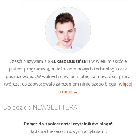
Algorytmy wyszukiwania
Inne
DEV
C++
Elementarz Java
Pascal
Cześć! Nazywam się
Łukasz Dudziński
i w wielkim skrócie
WEB
jestem programistą, miłośnikiem nowych technologii oraz
.htaccess
podróżowania. W wolnych chwilach lubię zajmować się pracą
HTML 5
twórczą, co zaowocowało założeniem niniejszego bloga.
Więcej
o mnie →
CSS 3
JavaScript
Dołącz do NEWSLETTERA!
Django
PHP
Dołącz do społeczności czytelników bloga!
Bądź na bieżąco z nowymi artykułami.
WordPress