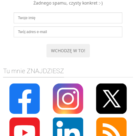
Żadnego spamu, czysty konkret :-)
MOBILE
Android
KONTROLA WERSJI
Git
BAZY
SQL
MySQL
TESTOWANIE
Tu mnie ZNAJDZIESZ
SIECI
EXCEL
WYDARZENIA
BIZNES
PO GODZINACH
KONTAKT