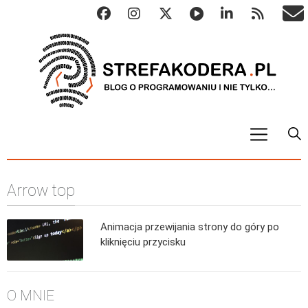
START
Arrow top
ALGO
Abstrakcyjne struktury danych
Animacja przewijania strony do góry po
Metody numeryczne
kliknięciu przycisku
Algorytmy sortowania
Algorytmy szyfrujące
O MNIE
Algorytmy konwersji