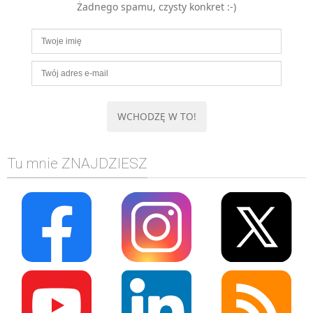
Żadnego spamu, czysty konkret :-)
MOBILE
Android
KONTROLA WERSJI
Git
BAZY
SQL
MySQL
TESTOWANIE
Tu mnie ZNAJDZIESZ
SIECI
EXCEL
WYDARZENIA
BIZNES
PO GODZINACH
KONTAKT