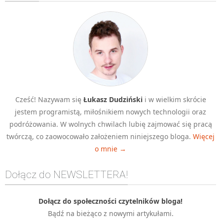
Algorytmy wyszukiwania
Inne
DEV
C++
Elementarz Java
Pascal
Cześć! Nazywam się
Łukasz Dudziński
i w wielkim skrócie
WEB
jestem programistą, miłośnikiem nowych technologii oraz
.htaccess
podróżowania. W wolnych chwilach lubię zajmować się pracą
HTML 5
twórczą, co zaowocowało założeniem niniejszego bloga.
Więcej
o mnie →
CSS 3
JavaScript
Dołącz do NEWSLETTERA!
Django
PHP
Dołącz do społeczności czytelników bloga!
Bądź na bieżąco z nowymi artykułami.
WordPress