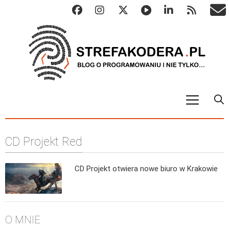
START
CD Projekt Red
ALGO
Abstrakcyjne struktury danych
CD Projekt otwiera nowe biuro w Krakowie
Metody numeryczne
Algorytmy sortowania
Algorytmy szyfrujące
O MNIE
Algorytmy konwersji