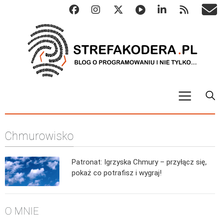
START
Chmurowisko
ALGO
Abstrakcyjne struktury danych
Patronat: Igrzyska Chmury – przyłącz się,
Metody numeryczne
pokaż co potrafisz i wygraj!
Algorytmy sortowania
Algorytmy szyfrujące
O MNIE
Algorytmy konwersji