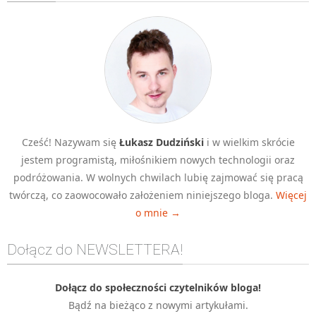
Algorytmy wyszukiwania
Inne
DEV
C++
Elementarz Java
Pascal
Cześć! Nazywam się
Łukasz Dudziński
i w wielkim skrócie
WEB
jestem programistą, miłośnikiem nowych technologii oraz
.htaccess
podróżowania. W wolnych chwilach lubię zajmować się pracą
HTML 5
twórczą, co zaowocowało założeniem niniejszego bloga.
Więcej
o mnie →
CSS 3
JavaScript
Dołącz do NEWSLETTERA!
Django
PHP
Dołącz do społeczności czytelników bloga!
Bądź na bieżąco z nowymi artykułami.
WordPress