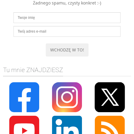
Żadnego spamu, czysty konkret :-)
MOBILE
Android
KONTROLA WERSJI
Git
BAZY
SQL
MySQL
TESTOWANIE
Tu mnie ZNAJDZIESZ
SIECI
EXCEL
WYDARZENIA
BIZNES
PO GODZINACH
KONTAKT