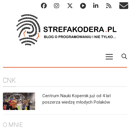
START
CNK
ALGO
Abstrakcyjne struktury danych
Centrum Nauki Kopernik już od 4 lat
Metody numeryczne
poszerza wiedzę młodych Polaków
Algorytmy sortowania
Algorytmy szyfrujące
O MNIE
Algorytmy konwersji