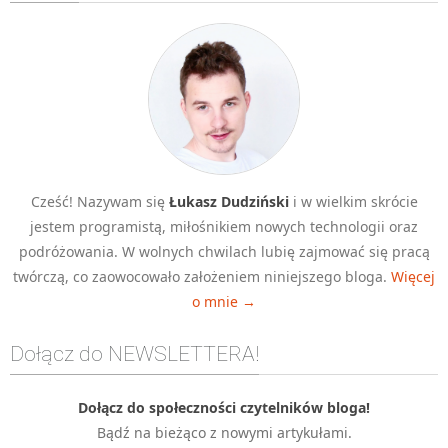
Algorytmy wyszukiwania
Inne
DEV
C++
Elementarz Java
Pascal
Cześć! Nazywam się
Łukasz Dudziński
i w wielkim skrócie
WEB
jestem programistą, miłośnikiem nowych technologii oraz
.htaccess
podróżowania. W wolnych chwilach lubię zajmować się pracą
HTML 5
twórczą, co zaowocowało założeniem niniejszego bloga.
Więcej
o mnie →
CSS 3
JavaScript
Dołącz do NEWSLETTERA!
Django
PHP
Dołącz do społeczności czytelników bloga!
Bądź na bieżąco z nowymi artykułami.
WordPress