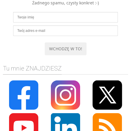
Żadnego spamu, czysty konkret :-)
MOBILE
Android
KONTROLA WERSJI
Git
BAZY
SQL
MySQL
TESTOWANIE
Tu mnie ZNAJDZIESZ
SIECI
EXCEL
WYDARZENIA
BIZNES
PO GODZINACH
KONTAKT