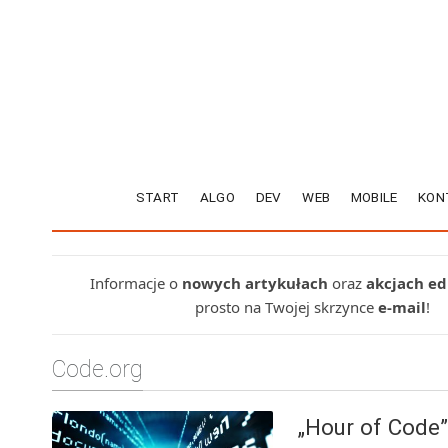
START
ALGO
DEV
WEB
MOBILE
KON
Informacje o
nowych artykułach
oraz
akcjach e
prosto na Twojej skrzynce
e-mail
!
Code.org
„Hour of Code”