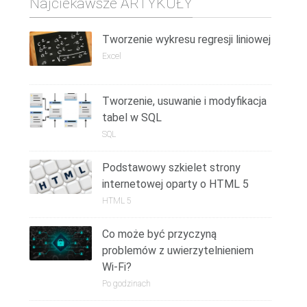
Najciekawsze ARTYKUŁY
Tworzenie wykresu regresji liniowej
Excel
Tworzenie, usuwanie i modyfikacja
tabel w SQL
SQL
Podstawowy szkielet strony
internetowej oparty o HTML 5
HTML 5
Co może być przyczyną
problemów z uwierzytelnieniem
Wi-Fi?
Po godzinach