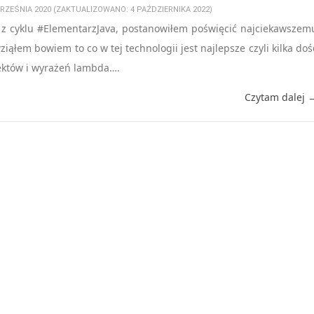
WRZEŚNIA 2020 (ZAKTUALIZOWANO: 4 PAŹDZIERNIKA 2022)
ł z cyklu #ElementarzJava, postanowiłem poświęcić najciekawszem
iąłem bowiem to co w tej technologii jest najlepsze czyli kilka doś
ektów i wyrażeń lambda….
Czytam dalej 