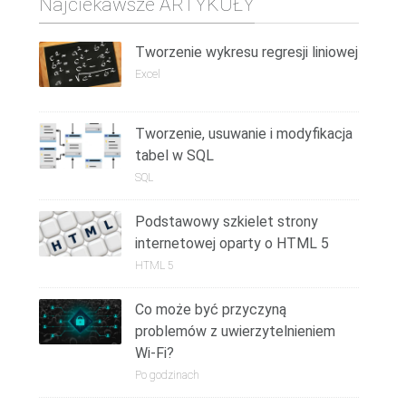
Najciekawsze ARTYKUŁY
Tworzenie wykresu regresji liniowej
Excel
Tworzenie, usuwanie i modyfikacja
tabel w SQL
SQL
Podstawowy szkielet strony
internetowej oparty o HTML 5
HTML 5
Co może być przyczyną
problemów z uwierzytelnieniem
Wi-Fi?
Po godzinach