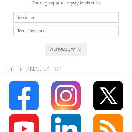
Żadnego spamu, czysty konkret :-)
MOBILE
Android
KONTROLA WERSJI
Git
BAZY
SQL
MySQL
TESTOWANIE
Tu mnie ZNAJDZIESZ
SIECI
EXCEL
WYDARZENIA
BIZNES
PO GODZINACH
KONTAKT