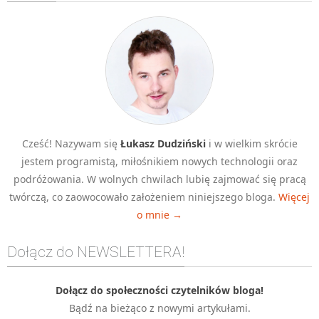
Algorytmy wyszukiwania
Inne
DEV
C++
Elementarz Java
Pascal
Cześć! Nazywam się
Łukasz Dudziński
i w wielkim skrócie
WEB
jestem programistą, miłośnikiem nowych technologii oraz
.htaccess
podróżowania. W wolnych chwilach lubię zajmować się pracą
HTML 5
twórczą, co zaowocowało założeniem niniejszego bloga.
Więcej
o mnie →
CSS 3
JavaScript
Dołącz do NEWSLETTERA!
Django
PHP
Dołącz do społeczności czytelników bloga!
Bądź na bieżąco z nowymi artykułami.
WordPress