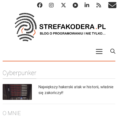
START
Cyberpunker
ALGO
Abstrakcyjne struktury danych
Największy hakerski atak w historii, właśnie
Metody numeryczne
się zakończył!
Algorytmy sortowania
Algorytmy szyfrujące
O MNIE
Algorytmy konwersji