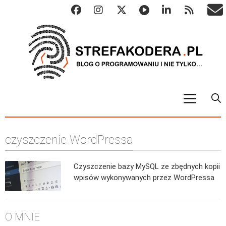
START
czyszczenie WordPressa
ALGO
Abstrakcyjne struktury danych
Czyszczenie bazy MySQL ze zbędnych kopii
Metody numeryczne
wpisów wykonywanych przez WordPressa
Algorytmy sortowania
Algorytmy szyfrujące
O MNIE
Algorytmy konwersji