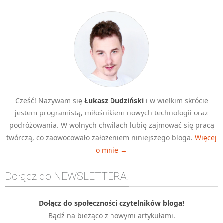
Algorytmy wyszukiwania
Inne
DEV
C++
Elementarz Java
Pascal
Cześć! Nazywam się
Łukasz Dudziński
i w wielkim skrócie
WEB
jestem programistą, miłośnikiem nowych technologii oraz
.htaccess
podróżowania. W wolnych chwilach lubię zajmować się pracą
HTML 5
twórczą, co zaowocowało założeniem niniejszego bloga.
Więcej
o mnie →
CSS 3
JavaScript
Dołącz do NEWSLETTERA!
Django
PHP
Dołącz do społeczności czytelników bloga!
Bądź na bieżąco z nowymi artykułami.
WordPress