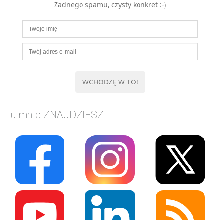
Żadnego spamu, czysty konkret :-)
MOBILE
Android
KONTROLA WERSJI
Git
BAZY
SQL
MySQL
TESTOWANIE
Tu mnie ZNAJDZIESZ
SIECI
EXCEL
WYDARZENIA
BIZNES
PO GODZINACH
KONTAKT