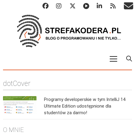
START
dotCover
ALGO
Abstrakcyjne struktury danych
Programy developerskie w tym IntelliJ 14
Metody numeryczne
Ultimate Edition udostępnione dla
Algorytmy sortowania
studentów za darmo!
Algorytmy szyfrujące
O MNIE
Algorytmy konwersji