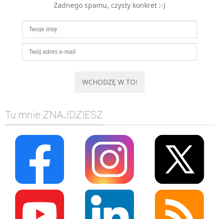
Żadnego spamu, czysty konkret :-)
MOBILE
Android
KONTROLA WERSJI
Git
BAZY
SQL
MySQL
TESTOWANIE
Tu mnie ZNAJDZIESZ
SIECI
EXCEL
WYDARZENIA
BIZNES
PO GODZINACH
KONTAKT