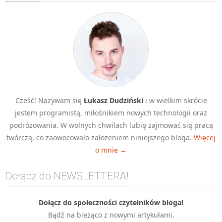
Algorytmy wyszukiwania
Inne
DEV
C++
Elementarz Java
Pascal
Cześć! Nazywam się
Łukasz Dudziński
i w wielkim skrócie
WEB
jestem programistą, miłośnikiem nowych technologii oraz
.htaccess
podróżowania. W wolnych chwilach lubię zajmować się pracą
HTML 5
twórczą, co zaowocowało założeniem niniejszego bloga.
Więcej
o mnie →
CSS 3
JavaScript
Dołącz do NEWSLETTERA!
Django
PHP
Dołącz do społeczności czytelników bloga!
Bądź na bieżąco z nowymi artykułami.
WordPress