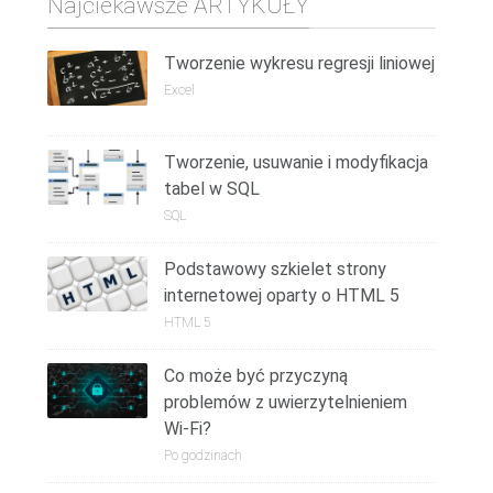
Najciekawsze ARTYKUŁY
Tworzenie wykresu regresji liniowej
Excel
Tworzenie, usuwanie i modyfikacja
tabel w SQL
SQL
Podstawowy szkielet strony
internetowej oparty o HTML 5
HTML 5
Co może być przyczyną
problemów z uwierzytelnieniem
Wi-Fi?
Po godzinach