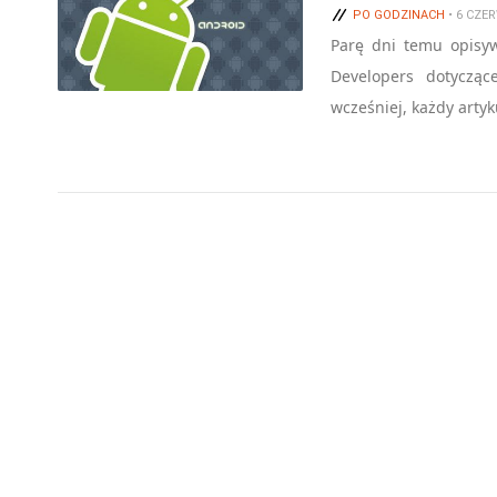
PO GODZINACH
• 6 CZE
Parę dni temu opisyw
Developers dotycząc
wcześniej, każdy arty