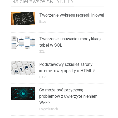
Najciekawsze ARTYKUŁY
Tworzenie wykresu regresji liniowej
Excel
Tworzenie, usuwanie i modyfikacja
tabel w SQL
SQL
Podstawowy szkielet strony
internetowej oparty o HTML 5
HTML 5
Co może być przyczyną
problemów z uwierzytelnieniem
Wi-Fi?
Po godzinach