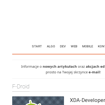
START
ALGO
DEV
WEB
MOBILE
KON
Informacje o
nowych artykułach
oraz
akcjach e
prosto na Twojej skrzynce
e-mail
!
F-Droid
XDA-Developer