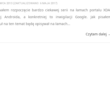
RWCA 2013 (ZAKTUALIZOWANO: 6 MAJA 2017)
ałem rozpoczęcie bardzo ciekawej serii na łamach portalu XDA
ej Androida, a konkretniej to inwigilacji Google. Jak pisałe
kuł na ten temat będę opisywał na łamach…
Czytam dalej 