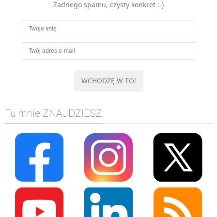
Żadnego spamu, czysty konkret :-)
MOBILE
Android
KONTROLA WERSJI
Git
BAZY
SQL
MySQL
TESTOWANIE
Tu mnie ZNAJDZIESZ
SIECI
EXCEL
WYDARZENIA
BIZNES
PO GODZINACH
KONTAKT