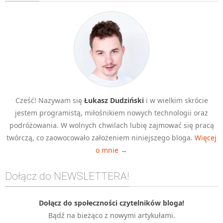
Algorytmy wyszukiwania
Inne
DEV
C++
Elementarz Java
Pascal
Cześć! Nazywam się
Łukasz Dudziński
i w wielkim skrócie
WEB
jestem programistą, miłośnikiem nowych technologii oraz
.htaccess
podróżowania. W wolnych chwilach lubię zajmować się pracą
HTML 5
twórczą, co zaowocowało założeniem niniejszego bloga.
Więcej
o mnie →
CSS 3
JavaScript
Dołącz do NEWSLETTERA!
Django
PHP
Dołącz do społeczności czytelników bloga!
Bądź na bieżąco z nowymi artykułami.
WordPress