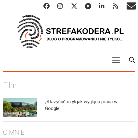
START
Film
ALGO
Abstrakcyjne struktury danych
„Stażyści” czyli jak wygląda praca w
Metody numeryczne
Google…
Algorytmy sortowania
Algorytmy szyfrujące
O MNIE
Algorytmy konwersji