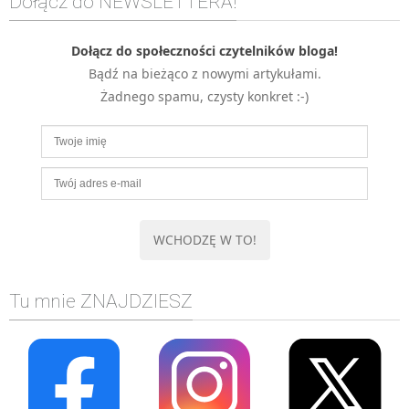
Dołącz do NEWSLETTERA!
MOBILE
Android
Dołącz do społeczności czytelników bloga!
Bądź na bieżąco z nowymi artykułami.
KONTROLA WERSJI
Żadnego spamu, czysty konkret :-)
Git
BAZY
SQL
MySQL
TESTOWANIE
SIECI
EXCEL
WYDARZENIA
Tu mnie ZNAJDZIESZ
BIZNES
PO GODZINACH
KONTAKT