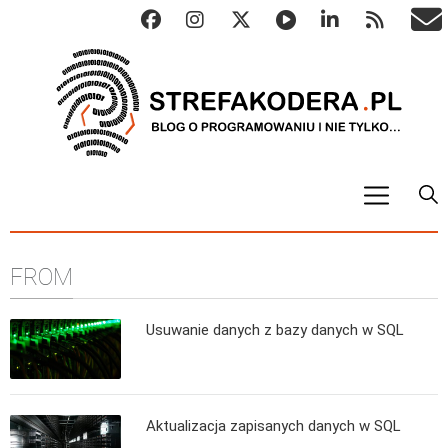
START
FROM
ALGO
Abstrakcyjne struktury danych
Usuwanie danych z bazy danych w SQL
Metody numeryczne
Algorytmy sortowania
Algorytmy szyfrujące
Aktualizacja zapisanych danych w SQL
Algorytmy konwersji