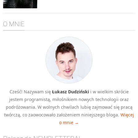
Algorytmy wyszukiwania
Inne
O MNIE
DEV
C++
Elementarz Java
Pascal
WEB
.htaccess
HTML 5
Cześć! Nazywam się
Łukasz Dudziński
i w wielkim skrócie
CSS 3
jestem programistą, miłośnikiem nowych technologii oraz
JavaScript
podróżowania. W wolnych chwilach lubię zajmować się pracą
Django
twórczą, co zaowocowało założeniem niniejszego bloga.
Więcej
o mnie →
PHP
WordPress