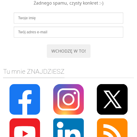
Żadnego spamu, czysty konkret :-)
MOBILE
Android
KONTROLA WERSJI
Git
BAZY
SQL
MySQL
TESTOWANIE
Tu mnie ZNAJDZIESZ
SIECI
EXCEL
WYDARZENIA
BIZNES
PO GODZINACH
KONTAKT