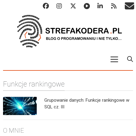
START
Funkcje rankingowe
ALGO
Abstrakcyjne struktury danych
Grupowanie danych: Funkcje rankingowe w
Metody numeryczne
SQL cz. III
Algorytmy sortowania
Algorytmy szyfrujące
O MNIE
Algorytmy konwersji