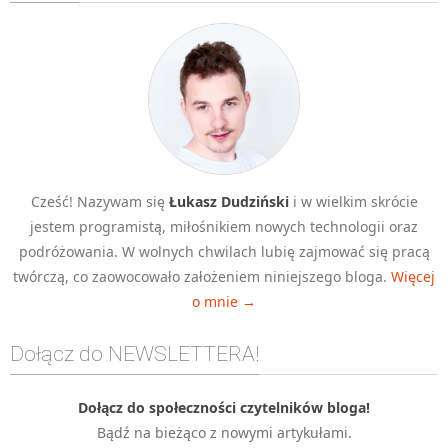
Algorytmy wyszukiwania
Inne
DEV
C++
Elementarz Java
Pascal
Cześć! Nazywam się
Łukasz Dudziński
i w wielkim skrócie
WEB
jestem programistą, miłośnikiem nowych technologii oraz
.htaccess
podróżowania. W wolnych chwilach lubię zajmować się pracą
HTML 5
twórczą, co zaowocowało założeniem niniejszego bloga.
Więcej
o mnie →
CSS 3
JavaScript
Dołącz do NEWSLETTERA!
Django
PHP
Dołącz do społeczności czytelników bloga!
Bądź na bieżąco z nowymi artykułami.
WordPress