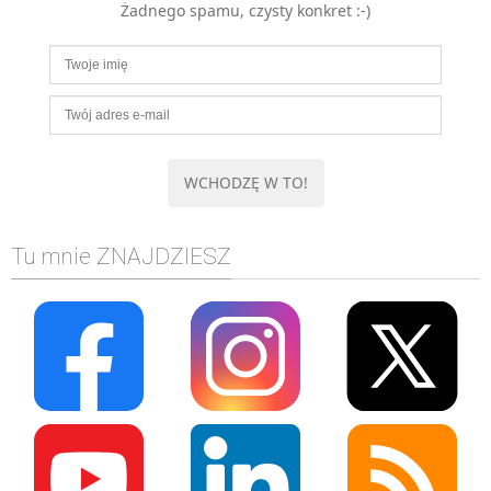
Żadnego spamu, czysty konkret :-)
MOBILE
Android
KONTROLA WERSJI
Git
BAZY
SQL
MySQL
TESTOWANIE
Tu mnie ZNAJDZIESZ
SIECI
EXCEL
WYDARZENIA
BIZNES
PO GODZINACH
KONTAKT