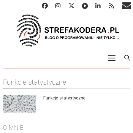
START
Funkcje statystyczne
ALGO
Abstrakcyjne struktury danych
Funkcje statystyczne
Metody numeryczne
Algorytmy sortowania
Algorytmy szyfrujące
O MNIE
Algorytmy konwersji