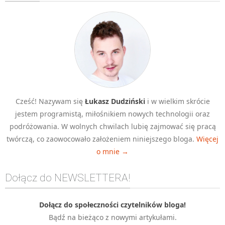
Algorytmy wyszukiwania
Inne
DEV
C++
Elementarz Java
Pascal
Cześć! Nazywam się
Łukasz Dudziński
i w wielkim skrócie
WEB
jestem programistą, miłośnikiem nowych technologii oraz
.htaccess
podróżowania. W wolnych chwilach lubię zajmować się pracą
HTML 5
twórczą, co zaowocowało założeniem niniejszego bloga.
Więcej
o mnie →
CSS 3
JavaScript
Dołącz do NEWSLETTERA!
Django
PHP
Dołącz do społeczności czytelników bloga!
Bądź na bieżąco z nowymi artykułami.
WordPress