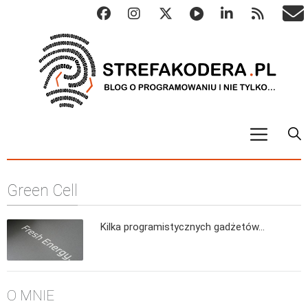
START
Green Cell
ALGO
Abstrakcyjne struktury danych
Kilka programistycznych gadżetów…
Metody numeryczne
Algorytmy sortowania
Algorytmy szyfrujące
O MNIE
Algorytmy konwersji