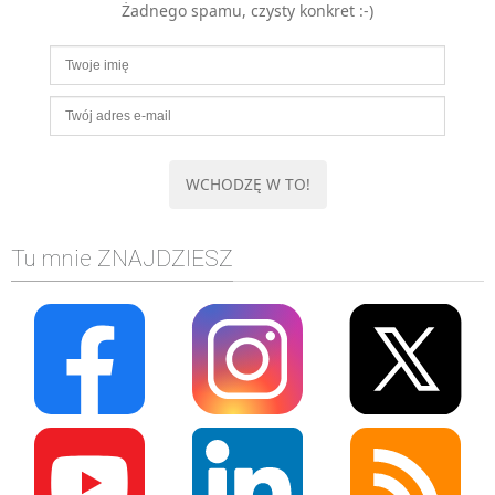
Żadnego spamu, czysty konkret :-)
MOBILE
Android
KONTROLA WERSJI
Git
BAZY
SQL
MySQL
TESTOWANIE
Tu mnie ZNAJDZIESZ
SIECI
EXCEL
WYDARZENIA
BIZNES
PO GODZINACH
KONTAKT