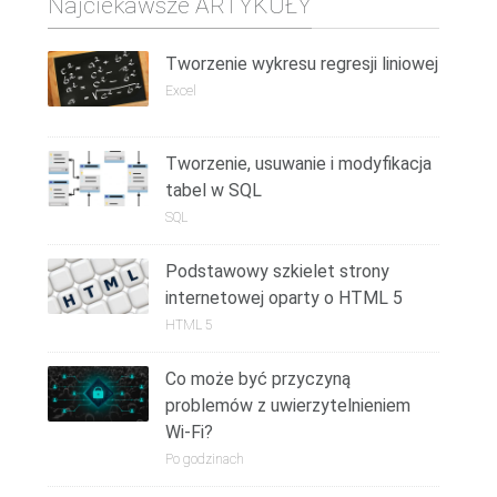
Najciekawsze ARTYKUŁY
Tworzenie wykresu regresji liniowej
Excel
Tworzenie, usuwanie i modyfikacja
tabel w SQL
SQL
Podstawowy szkielet strony
internetowej oparty o HTML 5
HTML 5
Co może być przyczyną
problemów z uwierzytelnieniem
Wi-Fi?
Po godzinach