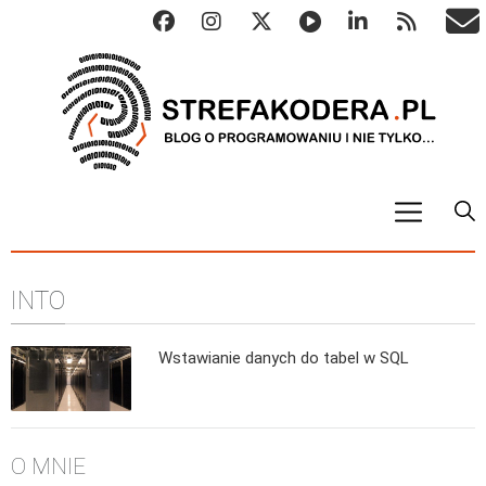
START
INTO
ALGO
Abstrakcyjne struktury danych
Wstawianie danych do tabel w SQL
Metody numeryczne
Algorytmy sortowania
Algorytmy szyfrujące
O MNIE
Algorytmy konwersji