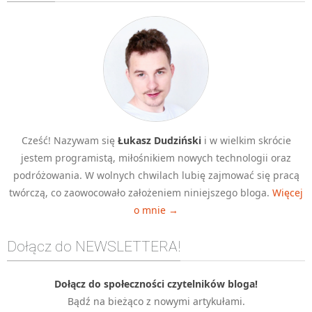
Algorytmy wyszukiwania
Inne
DEV
C++
Elementarz Java
Pascal
Cześć! Nazywam się
Łukasz Dudziński
i w wielkim skrócie
WEB
jestem programistą, miłośnikiem nowych technologii oraz
.htaccess
podróżowania. W wolnych chwilach lubię zajmować się pracą
HTML 5
twórczą, co zaowocowało założeniem niniejszego bloga.
Więcej
o mnie →
CSS 3
JavaScript
Dołącz do NEWSLETTERA!
Django
PHP
Dołącz do społeczności czytelników bloga!
Bądź na bieżąco z nowymi artykułami.
WordPress