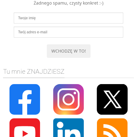
Żadnego spamu, czysty konkret :-)
MOBILE
Android
KONTROLA WERSJI
Git
BAZY
SQL
MySQL
TESTOWANIE
Tu mnie ZNAJDZIESZ
SIECI
EXCEL
WYDARZENIA
BIZNES
PO GODZINACH
KONTAKT