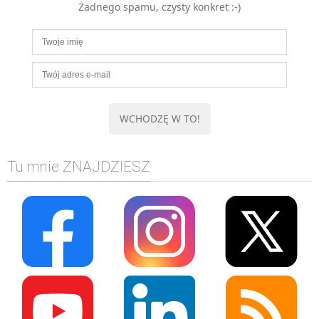
Żadnego spamu, czysty konkret :-)
MOBILE
Android
KONTROLA WERSJI
Git
BAZY
SQL
MySQL
TESTOWANIE
Tu mnie ZNAJDZIESZ
SIECI
EXCEL
WYDARZENIA
BIZNES
PO GODZINACH
KONTAKT