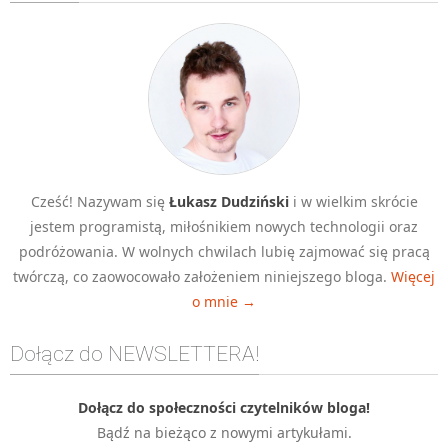
Algorytmy wyszukiwania
Inne
DEV
C++
Elementarz Java
Pascal
Cześć! Nazywam się
Łukasz Dudziński
i w wielkim skrócie
WEB
jestem programistą, miłośnikiem nowych technologii oraz
.htaccess
podróżowania. W wolnych chwilach lubię zajmować się pracą
HTML 5
twórczą, co zaowocowało założeniem niniejszego bloga.
Więcej
o mnie →
CSS 3
JavaScript
Dołącz do NEWSLETTERA!
Django
PHP
Dołącz do społeczności czytelników bloga!
Bądź na bieżąco z nowymi artykułami.
WordPress