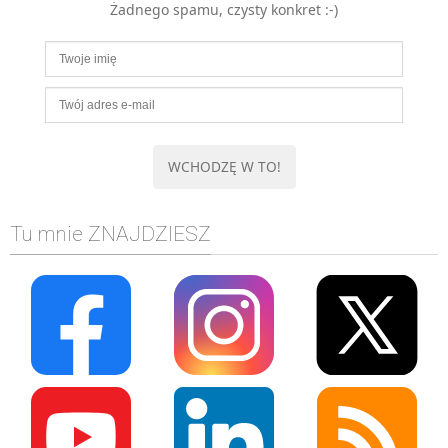
Żadnego spamu, czysty konkret :-)
MOBILE
Android
KONTROLA WERSJI
Git
BAZY
SQL
MySQL
TESTOWANIE
Tu mnie ZNAJDZIESZ
SIECI
EXCEL
WYDARZENIA
BIZNES
PO GODZINACH
KONTAKT