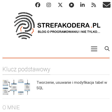
START
Klucz podstawowy
ALGO
Abstrakcyjne struktury danych
Tworzenie, usuwanie i modyfikacja tabel w
Metody numeryczne
SQL
Algorytmy sortowania
Algorytmy szyfrujące
O MNIE
Algorytmy konwersji