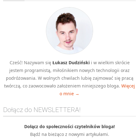
Algorytmy wyszukiwania
Inne
DEV
C++
Elementarz Java
Pascal
Cześć! Nazywam się
Łukasz Dudziński
i w wielkim skrócie
WEB
jestem programistą, miłośnikiem nowych technologii oraz
.htaccess
podróżowania. W wolnych chwilach lubię zajmować się pracą
HTML 5
twórczą, co zaowocowało założeniem niniejszego bloga.
Więcej
o mnie →
CSS 3
JavaScript
Dołącz do NEWSLETTERA!
Django
PHP
Dołącz do społeczności czytelników bloga!
Bądź na bieżąco z nowymi artykułami.
WordPress