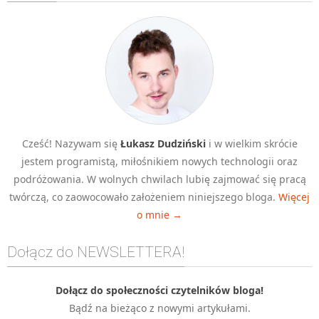
Algorytmy wyszukiwania
Inne
DEV
C++
Elementarz Java
Pascal
Cześć! Nazywam się
Łukasz Dudziński
i w wielkim skrócie
WEB
jestem programistą, miłośnikiem nowych technologii oraz
.htaccess
podróżowania. W wolnych chwilach lubię zajmować się pracą
HTML 5
twórczą, co zaowocowało założeniem niniejszego bloga.
Więcej
o mnie →
CSS 3
JavaScript
Dołącz do NEWSLETTERA!
Django
PHP
Dołącz do społeczności czytelników bloga!
Bądź na bieżąco z nowymi artykułami.
WordPress