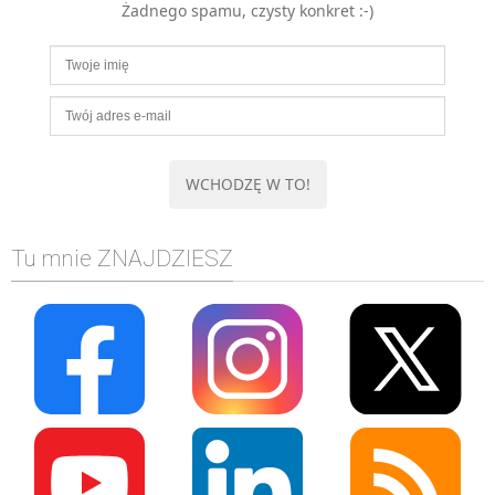
Żadnego spamu, czysty konkret :-)
MOBILE
Android
KONTROLA WERSJI
Git
BAZY
SQL
MySQL
TESTOWANIE
Tu mnie ZNAJDZIESZ
SIECI
EXCEL
WYDARZENIA
BIZNES
PO GODZINACH
KONTAKT