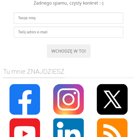
Żadnego spamu, czysty konkret :-)
MOBILE
Android
KONTROLA WERSJI
Git
BAZY
SQL
MySQL
TESTOWANIE
Tu mnie ZNAJDZIESZ
SIECI
EXCEL
WYDARZENIA
BIZNES
PO GODZINACH
KONTAKT