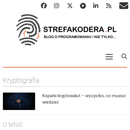
START
Kryptografia
ALGO
Abstrakcyjne struktury danych
Koparki kryptowalut – wszystko, co musisz
Metody numeryczne
wiedzieć
Algorytmy sortowania
Algorytmy szyfrujące
O MNIE
Algorytmy konwersji