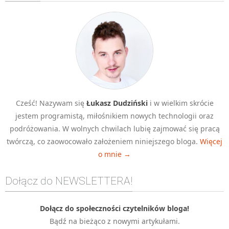
Algorytmy wyszukiwania
Inne
DEV
C++
Elementarz Java
Pascal
Cześć! Nazywam się
Łukasz Dudziński
i w wielkim skrócie
WEB
jestem programistą, miłośnikiem nowych technologii oraz
.htaccess
podróżowania. W wolnych chwilach lubię zajmować się pracą
HTML 5
twórczą, co zaowocowało założeniem niniejszego bloga.
Więcej
o mnie →
CSS 3
JavaScript
Dołącz do NEWSLETTERA!
Django
PHP
Dołącz do społeczności czytelników bloga!
Bądź na bieżąco z nowymi artykułami.
WordPress