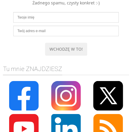
Żadnego spamu, czysty konkret :-)
MOBILE
Android
KONTROLA WERSJI
Git
BAZY
SQL
MySQL
TESTOWANIE
Tu mnie ZNAJDZIESZ
SIECI
EXCEL
WYDARZENIA
BIZNES
PO GODZINACH
KONTAKT