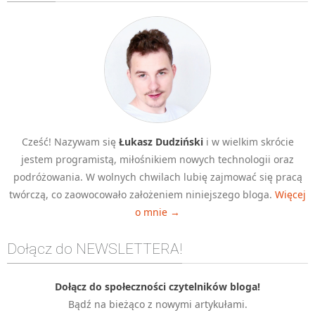
Algorytmy wyszukiwania
Inne
DEV
C++
Elementarz Java
Pascal
Cześć! Nazywam się
Łukasz Dudziński
i w wielkim skrócie
WEB
jestem programistą, miłośnikiem nowych technologii oraz
.htaccess
podróżowania. W wolnych chwilach lubię zajmować się pracą
HTML 5
twórczą, co zaowocowało założeniem niniejszego bloga.
Więcej
o mnie →
CSS 3
JavaScript
Dołącz do NEWSLETTERA!
Django
PHP
Dołącz do społeczności czytelników bloga!
Bądź na bieżąco z nowymi artykułami.
WordPress