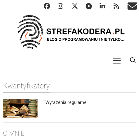
START
Kwantyfikatory
ALGO
Abstrakcyjne struktury danych
Wyrażenia regularne
Metody numeryczne
Algorytmy sortowania
Algorytmy szyfrujące
O MNIE
Algorytmy konwersji