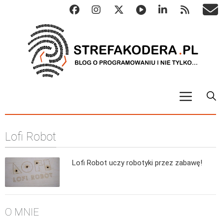
START
Lofi Robot
ALGO
Abstrakcyjne struktury danych
Lofi Robot uczy robotyki przez zabawę!
Metody numeryczne
Algorytmy sortowania
Algorytmy szyfrujące
O MNIE
Algorytmy konwersji