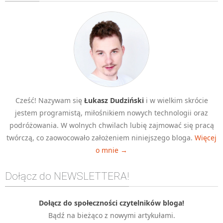
Algorytmy wyszukiwania
Inne
DEV
C++
Elementarz Java
Pascal
Cześć! Nazywam się
Łukasz Dudziński
i w wielkim skrócie
WEB
jestem programistą, miłośnikiem nowych technologii oraz
.htaccess
podróżowania. W wolnych chwilach lubię zajmować się pracą
HTML 5
twórczą, co zaowocowało założeniem niniejszego bloga.
Więcej
o mnie →
CSS 3
JavaScript
Dołącz do NEWSLETTERA!
Django
PHP
Dołącz do społeczności czytelników bloga!
Bądź na bieżąco z nowymi artykułami.
WordPress