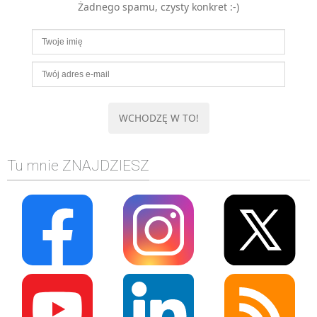
Żadnego spamu, czysty konkret :-)
MOBILE
Android
KONTROLA WERSJI
Git
BAZY
SQL
MySQL
TESTOWANIE
Tu mnie ZNAJDZIESZ
SIECI
EXCEL
WYDARZENIA
BIZNES
PO GODZINACH
KONTAKT