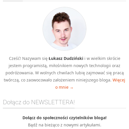
Algorytmy wyszukiwania
Inne
DEV
C++
Elementarz Java
Pascal
Cześć! Nazywam się
Łukasz Dudziński
i w wielkim skrócie
WEB
jestem programistą, miłośnikiem nowych technologii oraz
.htaccess
podróżowania. W wolnych chwilach lubię zajmować się pracą
HTML 5
twórczą, co zaowocowało założeniem niniejszego bloga.
Więcej
o mnie →
CSS 3
JavaScript
Dołącz do NEWSLETTERA!
Django
PHP
Dołącz do społeczności czytelników bloga!
Bądź na bieżąco z nowymi artykułami.
WordPress