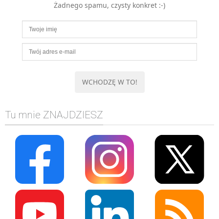
Żadnego spamu, czysty konkret :-)
MOBILE
Android
KONTROLA WERSJI
Git
BAZY
SQL
MySQL
TESTOWANIE
Tu mnie ZNAJDZIESZ
SIECI
EXCEL
WYDARZENIA
BIZNES
PO GODZINACH
KONTAKT