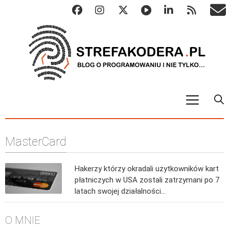
START
MasterCard
ALGO
Abstrakcyjne struktury danych
Hakerzy którzy okradali użytkowników kart
Metody numeryczne
płatniczych w USA zostali zatrzymani po 7
Algorytmy sortowania
latach swojej działalności…
Algorytmy szyfrujące
O MNIE
Algorytmy konwersji