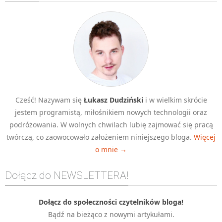
Algorytmy wyszukiwania
Inne
DEV
C++
Elementarz Java
Pascal
Cześć! Nazywam się
Łukasz Dudziński
i w wielkim skrócie
WEB
jestem programistą, miłośnikiem nowych technologii oraz
.htaccess
podróżowania. W wolnych chwilach lubię zajmować się pracą
HTML 5
twórczą, co zaowocowało założeniem niniejszego bloga.
Więcej
o mnie →
CSS 3
JavaScript
Dołącz do NEWSLETTERA!
Django
PHP
Dołącz do społeczności czytelników bloga!
Bądź na bieżąco z nowymi artykułami.
WordPress