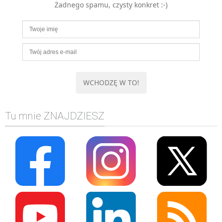
Żadnego spamu, czysty konkret :-)
MOBILE
Android
KONTROLA WERSJI
Git
BAZY
SQL
MySQL
TESTOWANIE
Tu mnie ZNAJDZIESZ
SIECI
EXCEL
WYDARZENIA
BIZNES
PO GODZINACH
KONTAKT