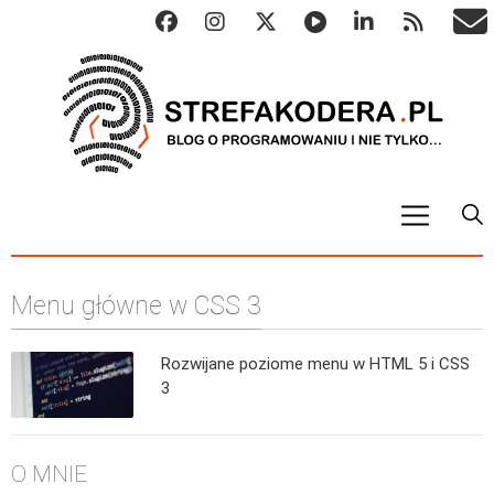
START
Menu główne w CSS 3
ALGO
Abstrakcyjne struktury danych
Rozwijane poziome menu w HTML 5 i CSS
Metody numeryczne
3
Algorytmy sortowania
Algorytmy szyfrujące
O MNIE
Algorytmy konwersji