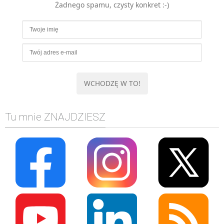
Żadnego spamu, czysty konkret :-)
MOBILE
Android
KONTROLA WERSJI
Git
BAZY
SQL
MySQL
TESTOWANIE
Tu mnie ZNAJDZIESZ
SIECI
EXCEL
WYDARZENIA
BIZNES
PO GODZINACH
KONTAKT