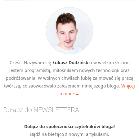
Algorytmy wyszukiwania
Inne
DEV
C++
Elementarz Java
Pascal
Cześć! Nazywam się
Łukasz Dudziński
i w wielkim skrócie
WEB
jestem programistą, miłośnikiem nowych technologii oraz
.htaccess
podróżowania. W wolnych chwilach lubię zajmować się pracą
HTML 5
twórczą, co zaowocowało założeniem niniejszego bloga.
Więcej
o mnie →
CSS 3
JavaScript
Dołącz do NEWSLETTERA!
Django
PHP
Dołącz do społeczności czytelników bloga!
Bądź na bieżąco z nowymi artykułami.
WordPress