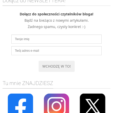
Dołącz do NEWSLETTERA!
MOBILE
Android
Dołącz do społeczności czytelników bloga!
Bądź na bieżąco z nowymi artykułami.
KONTROLA WERSJI
Żadnego spamu, czysty konkret :-)
Git
BAZY
SQL
MySQL
TESTOWANIE
SIECI
EXCEL
WYDARZENIA
Tu mnie ZNAJDZIESZ
BIZNES
PO GODZINACH
KONTAKT