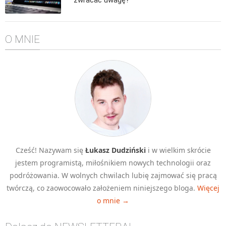
Algorytmy wyszukiwania
Inne
O MNIE
DEV
C++
Elementarz Java
Pascal
WEB
.htaccess
HTML 5
Cześć! Nazywam się
Łukasz Dudziński
i w wielkim skrócie
CSS 3
jestem programistą, miłośnikiem nowych technologii oraz
JavaScript
podróżowania. W wolnych chwilach lubię zajmować się pracą
Django
twórczą, co zaowocowało założeniem niniejszego bloga.
Więcej
o mnie →
PHP
WordPress