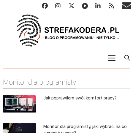
START
Monitor dla programisty
ALGO
Abstrakcyjne struktury danych
Jak poprawiłem swój komfort pracy?
Metody numeryczne
Algorytmy sortowania
Algorytmy szyfrujące
Monitor dla programisty, jaki wybrać, na co
Algorytmy konwersji
zwracać uwagę?