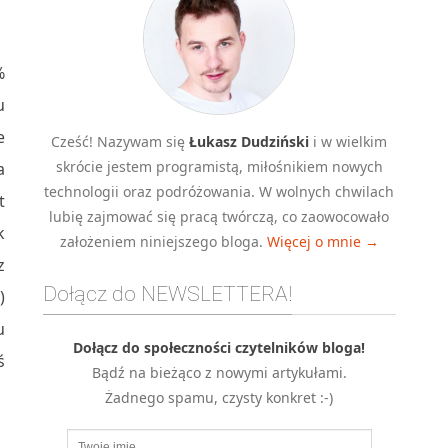
%
u
e
Cześć! Nazywam się
Łukasz Dudziński
i w wielkim
skrócie jestem programistą, miłośnikiem nowych
a
technologii oraz podróżowania. W wolnych chwilach
t
lubię zajmować się pracą twórczą, co zaowocowało
k
założeniem niniejszego bloga.
Więcej o mnie →
z
Dołącz do NEWSLETTERA!
)
u
Dołącz do społeczności czytelników bloga!
ś
Bądź na bieżąco z nowymi artykułami.
Żadnego spamu, czysty konkret :-)