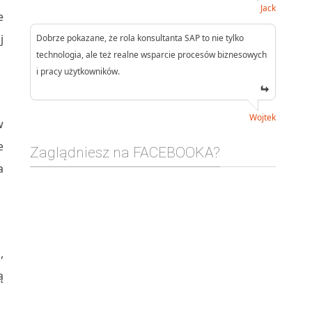
Jack
e
j
Dobrze pokazane, że rola konsultanta SAP to nie tylko
technologia, ale też realne wsparcie procesów biznesowych
i pracy użytkowników.
Wojtek
w
e
Zaglądniesz na FACEBOOKA?
a
,
ą