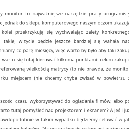
y monitor to najważniejsze narzędzie pracy programist
ąc jednak do sklepu komputerowego naszym oczom ukazuj
kolei przekrzykują się wychwalając zalety konkretneg
akiej wizycie będzie jeszcze bardziej się wahała na
amy co parę miesięcy, więc warto by było aby taki zaku
warto się tutaj kierować kilkoma punktami: celem zakup
 preferowaną wielkością matrycy (to nie prawda, że monito
urku miejscem (nie chcemy chyba zwisać w powietrzu 
szości czasu wykorzystywać do oglądania filmów, albo p
arto tutaj pomyśleć nad projektorem i ekranem? A jeśli ju
prawdopodobnie w takim wypadku będziemy celować w ja
asyceniem kolorów. Dla gracza będzie natomiast ważny cza