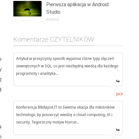
Pierwsza aplikacja w Android
Studio
Android
Komentarze CZYTELNIKÓW
e
Artykuł w przejrzysty sposób wyjaśnia różne typy złączeń
zewnętrznych w SQL, co jest niezbędną wiedzą dla każdego
y
programisty i analityka…
ę
ą
Jack
Konferencja BBdays4.IT to świetna okazja dla miłośników
technologii, by poszerzyć wiedzę o cloud computing, AI i
security. Tegoroczny motyw Horror…
a
m