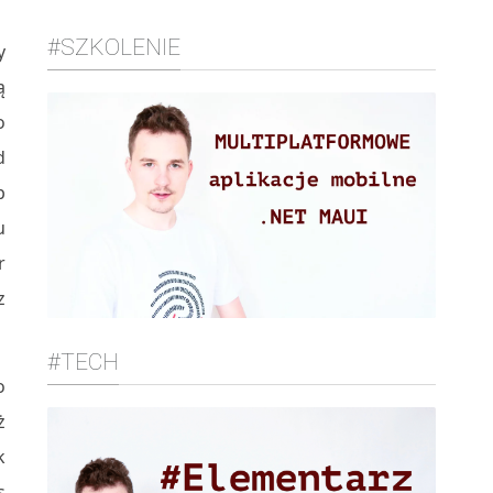
#SZKOLENIE
y
ą
o
d
p
u
r
z
#TECH
o
ż
k
s