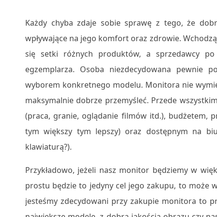
Każdy chyba zdaje sobie sprawę z tego, że dobr
wpływające na jego komfort oraz zdrowie. Wchodz
się setki różnych produktów, a sprzedawcy po 
egzemplarza. Osoba niezdecydowana pewnie po t
wyborem konkretnego modelu. Monitora nie wymieni
maksymalnie dobrze przemyśleć. Przede wszystkim 
(praca, granie, oglądanie filmów itd.), budżetem,
tym większy tym lepszy) oraz dostępnym na bi
klawiaturą?).
Przykładowo, jeżeli nasz monitor będziemy w więk
prostu będzie to jedyny cel jego zakupu, to może w
jesteśmy zdecydowani przy zakupie monitora to 
największe modele, z dobrą jakością obrazu czy n