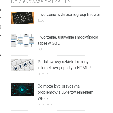
Najciekawsze ARTYKUŁY
k
Tworzenie wykresu regresji liniowej
o
Excel
ę
y
Tworzenie, usuwanie i modyfikacja
tabel w SQL
SQL
w
Podstawowy szkielet strony
internetowej oparty o HTML 5
HTML 5
Co może być przyczyną
i
problemów z uwierzytelnieniem
Wi-Fi?
Po godzinach