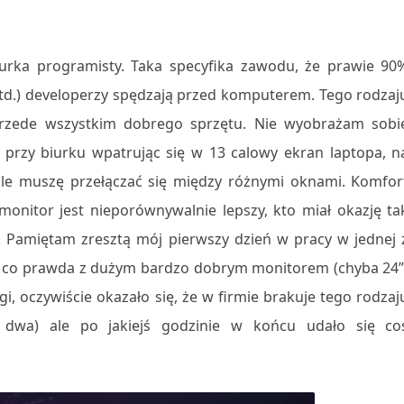
urka programisty. Taka specyfika zawodu, że prawie 90
 itd.) developerzy spędzają przed komputerem. Tego rodzaj
rzede wszystkim dobrego sprzętu. Nie wyobrażam sobi
ny przy biurku wpatrując się w 13 calowy ekran laptopa, n
iągle muszę przełączać się między różnymi oknami. Komfor
monitor jest nieporównywalnie lepszy, kto miał okazję ta
Pamiętam zresztą mój pierwszy dzień w pracy w jednej 
o, co prawda z dużym bardzo dobrym monitorem (chyba 24”
, oczywiście okazało się, że w firmie brakuje tego rodzaj
dwa) ale po jakiejś godzinie w końcu udało się co