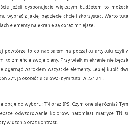
ście jeżeli dysponujecie większym budżetem to możeci
 wybrać z jakiej będziecie chcieli skorzystać. Warto tuta
iach elementy na ekranie są coraz mniejsze.
aj powtórzę to co napisałem na początku artykułu czyli 
m, to zmieńcie swoje plany. Przy wielkim ekranie nie będzi
 ogarnąć wzrokiem wszystkie elementy. Lepiej kupić dw
en 27”. Ja osobiście celował bym tutaj w 22”-24”.
ie opcje do wyboru: TN oraz IPS. Czym one się różnią? Tym
i lepsze odwzorowanie kolorów, natomiast matryce TN s
ąty widzenia oraz kontrast.