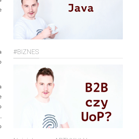
e
#BIZNES
a
o
a
e
o
.
o