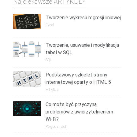
Najciekawsze ARTYKUŁY
Tworzenie wykresu regresji liniowej
Excel
Tworzenie, usuwanie i modyfikacja
tabel w SQL
SQL
Podstawowy szkielet strony
internetowej oparty o HTML 5
HTML 5
Co może być przyczyną
problemów z uwierzytelnieniem
Wi-Fi?
Po godzinach