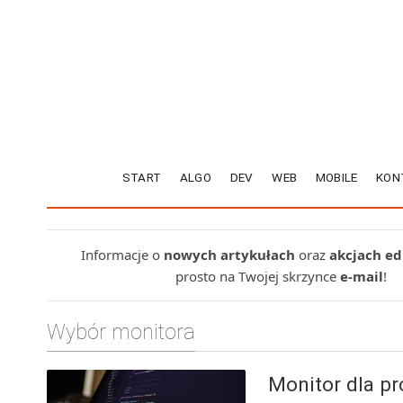
START
ALGO
DEV
WEB
MOBILE
KON
Informacje o
nowych artykułach
oraz
akcjach e
prosto na Twojej skrzynce
e-mail
!
Wybór monitora
Monitor dla pr