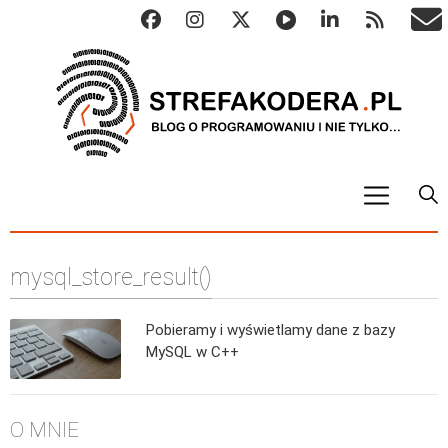
START
mysql_store_result()
ALGO
Abstrakcyjne struktury danych
Pobieramy i wyświetlamy dane z bazy
Metody numeryczne
MySQL w C++
Algorytmy sortowania
Algorytmy szyfrujące
O MNIE
Algorytmy konwersji