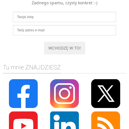
Żadnego spamu, czysty konkret :-)
MOBILE
Android
KONTROLA WERSJI
Git
BAZY
SQL
MySQL
TESTOWANIE
Tu mnie ZNAJDZIESZ
SIECI
EXCEL
WYDARZENIA
BIZNES
PO GODZINACH
KONTAKT