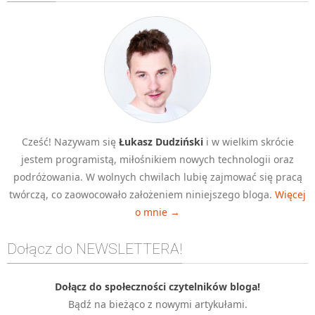
Algorytmy wyszukiwania
Inne
DEV
C++
Elementarz Java
Pascal
Cześć! Nazywam się
Łukasz Dudziński
i w wielkim skrócie
WEB
jestem programistą, miłośnikiem nowych technologii oraz
.htaccess
podróżowania. W wolnych chwilach lubię zajmować się pracą
HTML 5
twórczą, co zaowocowało założeniem niniejszego bloga.
Więcej
o mnie →
CSS 3
JavaScript
Dołącz do NEWSLETTERA!
Django
PHP
Dołącz do społeczności czytelników bloga!
Bądź na bieżąco z nowymi artykułami.
WordPress