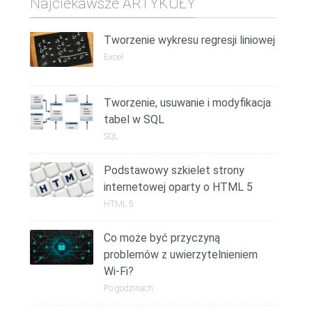
Najciekawsze ARTYKUŁY
Tworzenie wykresu regresji liniowej
Excel
Tworzenie, usuwanie i modyfikacja
tabel w SQL
SQL
Podstawowy szkielet strony
internetowej oparty o HTML 5
HTML 5
Co może być przyczyną
problemów z uwierzytelnieniem
Wi-Fi?
Po godzinach