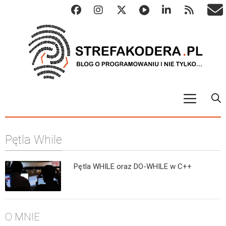
START
Pętla While
ALGO
Abstrakcyjne struktury danych
Pętla WHILE oraz DO-WHILE w C++
Metody numeryczne
Algorytmy sortowania
Algorytmy szyfrujące
O MNIE
Algorytmy konwersji