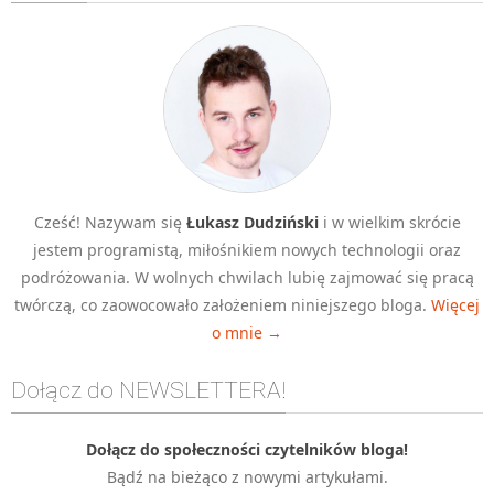
Algorytmy wyszukiwania
Inne
DEV
C++
Elementarz Java
Pascal
Cześć! Nazywam się
Łukasz Dudziński
i w wielkim skrócie
WEB
jestem programistą, miłośnikiem nowych technologii oraz
.htaccess
podróżowania. W wolnych chwilach lubię zajmować się pracą
HTML 5
twórczą, co zaowocowało założeniem niniejszego bloga.
Więcej
o mnie →
CSS 3
JavaScript
Dołącz do NEWSLETTERA!
Django
PHP
Dołącz do społeczności czytelników bloga!
Bądź na bieżąco z nowymi artykułami.
WordPress