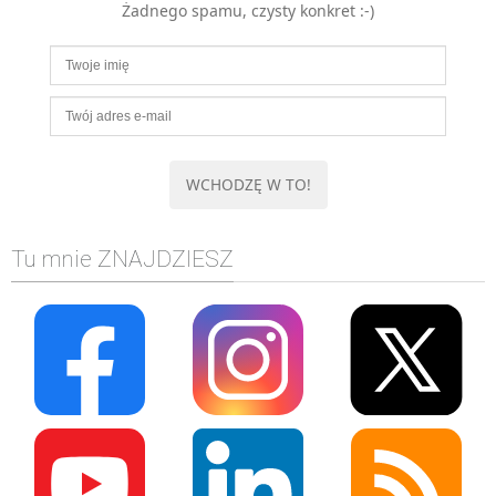
Żadnego spamu, czysty konkret :-)
MOBILE
Android
KONTROLA WERSJI
Git
BAZY
SQL
MySQL
TESTOWANIE
Tu mnie ZNAJDZIESZ
SIECI
EXCEL
WYDARZENIA
BIZNES
PO GODZINACH
KONTAKT