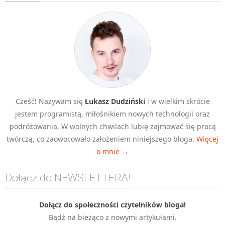
Algorytmy wyszukiwania
Inne
DEV
C++
Elementarz Java
Pascal
Cześć! Nazywam się
Łukasz Dudziński
i w wielkim skrócie
WEB
jestem programistą, miłośnikiem nowych technologii oraz
.htaccess
podróżowania. W wolnych chwilach lubię zajmować się pracą
HTML 5
twórczą, co zaowocowało założeniem niniejszego bloga.
Więcej
o mnie →
CSS 3
JavaScript
Dołącz do NEWSLETTERA!
Django
PHP
Dołącz do społeczności czytelników bloga!
Bądź na bieżąco z nowymi artykułami.
WordPress