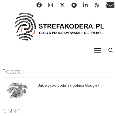
START
Podatek
ALGO
Abstrakcyjne struktury danych
Jak wysoki podatek opłaca Google?
Metody numeryczne
Algorytmy sortowania
Algorytmy szyfrujące
O MNIE
Algorytmy konwersji