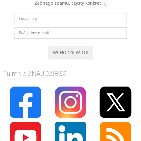
Żadnego spamu, czysty konkret :-)
MOBILE
Android
KONTROLA WERSJI
Git
BAZY
SQL
MySQL
TESTOWANIE
Tu mnie ZNAJDZIESZ
SIECI
EXCEL
WYDARZENIA
BIZNES
PO GODZINACH
KONTAKT